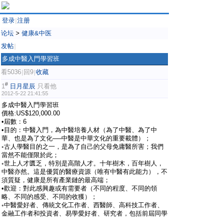
登录
注册
|
论坛
>
健康&中医
发帖
|
多成中醫入門學習班
看5036
回9
收藏
|
|
#
1
日月星辰
只看他
2012-5-22 21:41:55
多成中醫入門學習班
價格:US$120,000.00
•屆數：6
•目的：中醫入門，為中醫培養人材（為了中醫、為了中
華、也是為了文化──中醫是中華文化的重要載體）；
◦古人學醫目的之一，是為了自己的父母免庸醫所害；我們
當然不能僅限於此；
◦世上人才匱乏，特別是高階人才。十年樹木，百年樹人，
中醫亦然。這是優質的醫療資源（唯有中醫有此能力），不
須質疑，健康是所有產業鏈的最高端；
•歡迎：對此感興趣或有需要者（不同的程度、不同的領
略、不同的感受、不同的收獲）；
◦中醫愛好者、傳統文化工作者、西醫師、高科技工作者、
金融工作者和投資者、易學愛好者、研究者，包括前屆同學