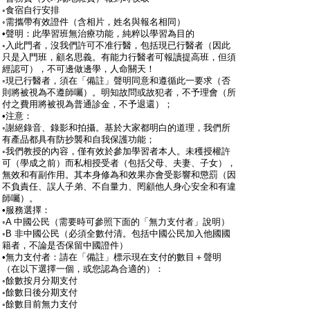
◦食宿自行安排
◦需攜帶有效證件（含相片，姓名與報名相同）
•聲明：此學習班無治療功能，純粹以學習為目的
◦入此門者，沒我們許可不准行醫，包括現已行醫者（因此
只是入門班，顧名思義。有能力行醫者可報讀提高班，但須
經認可），不可邊做邊學，人命關天！
◦現已行醫者，須在「備註」聲明同意和遵循此一要求（否
則將被視為不遵師囑）。明知故問或故犯者，不予理會（所
付之費用將被視為普通診金，不予退還）；
•注意：
◦謝絕錄音、錄影和拍攝。基於大家都明白的道理，我們所
有產品都具有防抄襲和自我保護功能；
◦我們教授的內容，僅有效於參加學習者本人。未穫授權許
可（學成之前）而私相授受者（包括父母、夫妻、子女），
無效和有副作用。其本身修為和效果亦會受影響和懲罰（因
不負責任、誤人子弟、不自量力、罔顧他人身心安全和有違
師囑）。
•服務選擇：
◦A 中國公民（需要時可參照下面的「無力支付者」說明）
◦B 非中國公民（必須全數付清。包括中國公民加入他國國
籍者，不論是否保留中國證件）
•無力支付者：請在「備註」標示現在支付的數目＋聲明
（在以下選擇一個，或您認為合適的）：
◦餘數按月分期支付
◦餘數日後分期支付
◦餘數目前無力支付