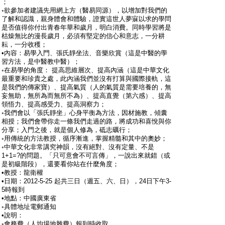
；
◦欲參加者建議先用網上方（醫易同源），以增加對我們的
了解和認識，親身體會和體驗，證實這世人夢寐以求的學問
是否值得你付出青春年華和歲月，明白消費。同時學習將是
枯燥無比的漫長歲月，必須有堅定的信心和意志，一分耕
耘，一分收穫；
•內容：易學入門、張氏靜坐法、音樂欣賞（這是中醫的學
習方法，是中醫教中醫）；
◦在易學的角度： 提高思維層次、提高內涵（這是中華文化
最重要和珍貴之處，此內涵我們並沒有打算與國際接軌，這
是我們的傳家寶）、提高氣質（人的氣質是需要培養的，無
妄無助，無所為而無所不為）、提高直覺（第六感）、提高
領悟力、提高感受力、提高洞察力；
◦我們會以「張氏靜坐」心身平衡為方法，因材施教，傾囊
相授；我們會帶你走一條我們走過的路，將成功和喜悅與你
分享；入門之後，就是個人修為，砥志礪行；
◦用傳統的方法教授，循序漸進，掌握精髓和其中的奧妙；
◦中華文化非常講究神韻，沒有絕對、沒有定量、不是
1+1=?的問題。「只可意會不可言傳」，一說出來就錯（或
是初級階段），還要看你站在什麼角度；
•教授：龍衛權
•日期：2012-5-25 起共三日（週五、六、日），24日下午3-
5時報到
•地點：中國廣東省
◦具體地址電郵通知
•說明：
◦會務費（人均場地雜費）報到時收取