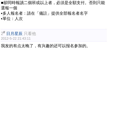
■卻同時報讀二個班或以上者，必須是全額支付。否則只能
選報一個
•多人報名者：請在「備註」提供全部報名者名字
•單位：人次
#
2
日月星辰
只看他
2012-5-22 21:43:11
我发的有点太晚了，有兴趣的还可以报名参加的。
#
3
瑶瑶妈
只看他
2012-5-26 22:27:40
好贵。
#
4
日月星辰
只看他
2012-5-29 21:03:43
瑶瑶妈 发表于 2012-5-26 22:27
[查看图片]
好贵。
價值高。呵呵
#
5
紫幽兰
只看他
2012-5-30 10:10:58
價格:US$120,000.00
！！！