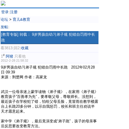
登录
注册
|
论坛
>
育儿&教育
发帖
|
[教育专版]
转载： 9岁男孩自幼习弟子规 犯错自罚雨中长
跪
看3813
回2
收藏
|
|
#
1
阿猪
只看他
2012-2-28 21:58:32
9岁男孩自幼习弟子规 犯错自罚雨中长跪 2012年02月28
日 09:39
来源：荆楚网 作者：高家龙
武汉一位母亲迷上蒙学读物《弟子规》，在家用《弟子规》
教育孩子“百善孝为先”，要孝敬父母，尊敬师长。没想到，
最近孩子在学校犯了错，怕给父母丢脸，竟冒雨在教学楼露
台上长跪20多分钟，以示自我惩罚，校长和班主任劝说半
天才愿意起来。
家中学《弟子规》，最后竟演变成“弟子跪”，孩子的母亲事
后反思要改变教育方法。