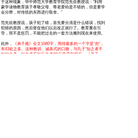
于这种现象，华中师范大学教育学院范先佐教授说：“利用
蒙学读物教育孩子孝敬父母、尊老爱幼是不错的，但是要学
会分辨，对传统的东西进行取舍。”
范先佐教授说，孩子犯了错，首先要分清是什么错误，找到
犯错的原因，然后督促他们以后改正就行了。教育重在引
导，而不是惩罚，不能把过去的一套方法搬到现在来使用。
此外
，《弟子规》全文1080字，用得最多的一个字是“勿”，
有43处之多。这种教训、诫条式的口吻，与孔子“知之者不
如好之者，好之者不如乐之者”的乐学原则相反。《弟子
规》倒是能教出老实听话的孩子，但却很难培养一个孩子健
全的人格。因此权当识字课本读一读无甚坏处，但若当作儒
家经典来信奉，只会造成对儒家思想的误解。
小百科
《弟子规》清朝小学生守则
《弟子规》原名《训蒙文》，原作者李毓秀是清朝康熙年间
的秀才。以《论语》“学而篇”第六条：“弟子入则孝，出则
悌，谨而信，泛爱众而亲仁。行有余力，则以学文”的文义
以三字一句，两句一韵编纂而成。分为五个部分，具体列述
弟子在家、出外、待人、接物与学习上应该恪守的守则规
范。后来清朝贾存仁修订改编《训蒙文》，并改名《弟子
规》。“弟子”的意思有两个：一是指孩子；一是指学
生；“规”就是规范，通俗点说，就时清朝的小学生守则。