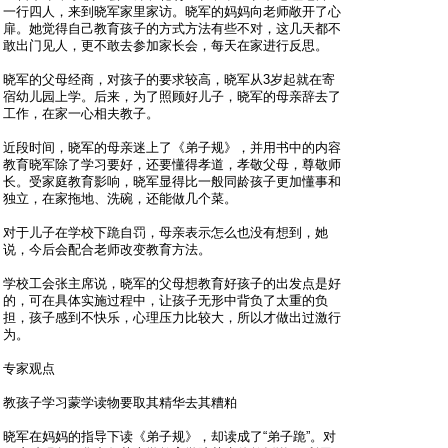
一行四人，来到晓军家里家访。晓军的妈妈向老师敞开了心
扉。她觉得自己教育孩子的方式方法有些不对，这几天都不
敢出门见人，更不敢去参加家长会，每天在家进行反思。
晓军的父母经商，对孩子的要求较高，晓军从3岁起就在寄
宿幼儿园上学。后来，为了照顾好儿子，晓军的母亲辞去了
工作，在家一心相夫教子。
近段时间，晓军的母亲迷上了《弟子规》，并用书中的内容
教育晓军除了学习要好，还要懂得孝道，孝敬父母，尊敬师
长。受家庭教育影响，晓军显得比一般同龄孩子更加懂事和
独立，在家拖地、洗碗，还能做几个菜。
对于儿子在学校下跪自罚，母亲表示怎么也没有想到，她
说，今后会配合老师改变教育方法。
学校工会张主席说，晓军的父母想教育好孩子的出发点是好
的，可在具体实施过程中，让孩子无形中背负了太重的负
担，孩子感到不快乐，心理压力比较大，所以才做出过激行
为。
专家观点
教孩子学习蒙学读物要取其精华去其糟粕
晓军在妈妈的指导下读《弟子规》，却读成了“弟子跪”。对