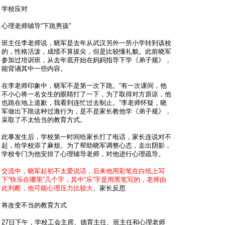
学校应对
心理老师辅导“下跪男孩”
班主任李老师说，晓军是去年从武汉另外一所小学转到该校
的，性格活泼，成绩不算拔尖，但是比较懂礼貌。此前晓军
参加过培训班，从去年底开始在妈妈指导下学《弟子规》，
能背诵其中一些内容。
在李老师印象中，晓军不是第一次下跪。“有一次课间，他
不小心将一名女生的眼睛打了一下，为了取得对方原谅，他
也跪在地上道歉，我看到连忙过去制止。”李老师怀疑，晓
军做出下跪这种过激行为，是不是家长教他学《弟子规》，
采取了不太恰当的教育方式。
此事发生后，学校第一时间给家长打了电话，家长连说对不
起，给学校添了麻烦。为了帮助晓军调整心态，走出阴影，
学校专门为他安排了心理辅导老师，对他进行心理疏导。
交流中，晓军起初不太爱说话，后来他用彩笔在白纸上写
下“快乐在哪里”几个字，其中“乐”字是用黑笔写的，老师由
此判断，他可能心理压力比较大。
家长反思
将改变不当的教育方式
27日下午，学校工会主席、德育主任、班主任和心理老师