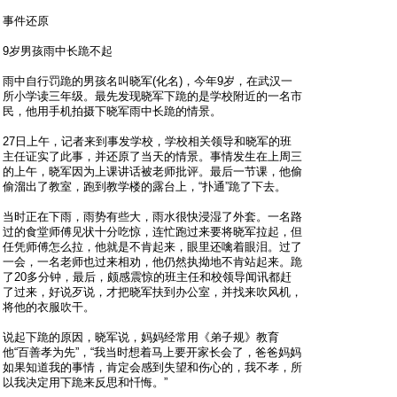
事件还原
9岁男孩雨中长跪不起
雨中自行罚跪的男孩名叫晓军(化名)，今年9岁，在武汉一
所小学读三年级。最先发现晓军下跪的是学校附近的一名市
民，他用手机拍摄下晓军雨中长跪的情景。
27日上午，记者来到事发学校，学校相关领导和晓军的班
主任证实了此事，并还原了当天的情景。事情发生在上周三
的上午，晓军因为上课讲话被老师批评。最后一节课，他偷
偷溜出了教室，跑到教学楼的露台上，“扑通”跪了下去。
当时正在下雨，雨势有些大，雨水很快浸湿了外套。一名路
过的食堂师傅见状十分吃惊，连忙跑过来要将晓军拉起，但
任凭师傅怎么拉，他就是不肯起来，眼里还噙着眼泪。过了
一会，一名老师也过来相劝，他仍然执拗地不肯站起来。跪
了20多分钟，最后，颇感震惊的班主任和校领导闻讯都赶
了过来，好说歹说，才把晓军扶到办公室，并找来吹风机，
将他的衣服吹干。
说起下跪的原因，晓军说，妈妈经常用《弟子规》教育
他“百善孝为先”，“我当时想着马上要开家长会了，爸爸妈妈
如果知道我的事情，肯定会感到失望和伤心的，我不孝，所
以我决定用下跪来反思和忏悔。”