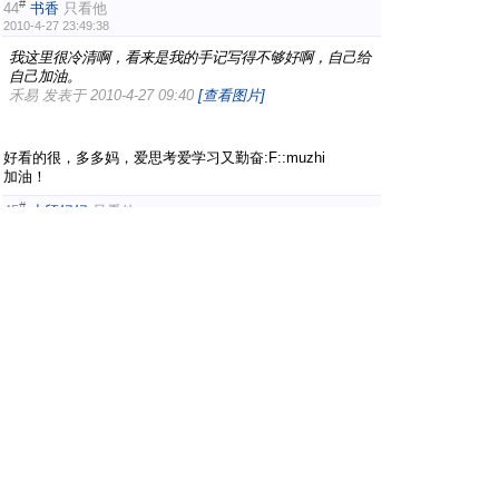
#
44
书香
只看他
2010-4-27 23:49:38
我这里很冷清啊，看来是我的手记写得不够好啊，自己给
自己加油。
禾易 发表于 2010-4-27 09:40
[查看图片]
好看的很，多多妈，爱思考爱学习又勤奋:F::muzhi
加油！
#
45
小颀妈妈
只看他
2010-4-28 15:15:25
今天是多多小朋友上亲子课的日子。 昨天去欢乐谷玩得
太疯了，早上7点才醒来，磨蹭一阵，确认自己要去上
课，就积极配合我的安排了。
早餐喝了150毫升牛奶，粥基本没吃。快下课的时候，
小姑娘大概是饿了，躺在地 ...
禾易 发表于 2010-4-25 21:51
[查看图片]
是个擅于觉察和反省的好妈妈！:F: :F:
还会做抹茶曲奇！:muzhi :muzhi
1 ..
上一页
7
8
9
10
.. 42
下一页