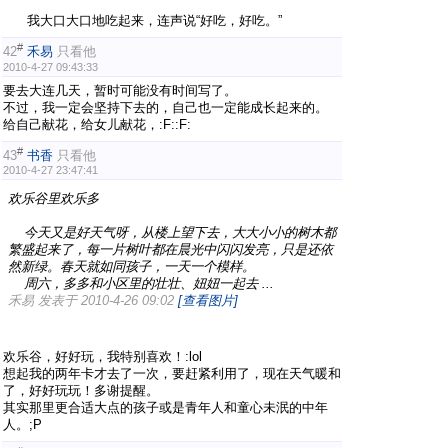
我大口大口地吃起来，连声说“好吃，好吃。”
#
42
禾易
只看他
2010-4-27 09:43:33
要去大连几天，暂时可能没有时间写了。
不过，我一定会坚持下去的，自己也一定能成长起来的。
给自己献花，给女儿献花，:F::F:
#
43
书香
只看他
2010-4-27 23:47:41
欢乐谷里欢乐多
今天又是好天气呀，从楼上望下去，大大小小的树木都
繁盛起来了，每一片树叶都在晨光中闪闪发亮，只是还依
然新绿。春天就如同孩子，一天一个模样。
周六，多多和小区里的壮壮、妞妞一起去 ...
禾易 发表于 2010-4-26 09:02
[查看图片]
欢乐谷，好好玩，我特别喜欢！:lol
想起我的两年卡才去了一次，要赶紧利用了，现在天气暖和
了，好好玩玩！多谢提醒。
其实那里更合适大点的孩子或是青年人和童心未泯的中年
人。;P