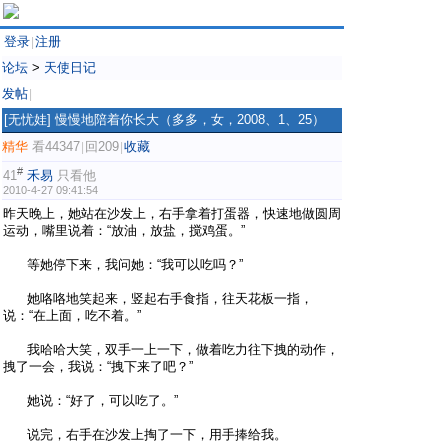
登录
注册
|
论坛
>
天使日记
发帖
|
[无忧娃]
慢慢地陪着你长大（多多，女，2008、1、25）
精华
看44347
回209
收藏
|
|
#
41
禾易
只看他
2010-4-27 09:41:54
昨天晚上，她站在沙发上，右手拿着打蛋器，快速地做圆周
运动，嘴里说着：“放油，放盐，搅鸡蛋。”
等她停下来，我问她：“我可以吃吗？”
她咯咯地笑起来，竖起右手食指，往天花板一指，
说：“在上面，吃不着。”
我哈哈大笑，双手一上一下，做着吃力往下拽的动作，
拽了一会，我说：“拽下来了吧？”
她说：“好了，可以吃了。”
说完，右手在沙发上掏了一下，用手捧给我。