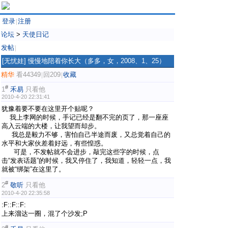
登录
注册
|
论坛
>
天使日记
发帖
|
[无忧娃]
慢慢地陪着你长大（多多，女，2008、1、25）
精华
看44349
回209
收藏
|
|
#
1
禾易
只看他
2010-4-20 22:31:41
犹豫着要不要在这里开个贴呢？
我上李网的时候，手记已经是翻不完的页了，那一座座
高入云端的大楼，让我望而却步。
我总是毅力不够，害怕自己半途而废，又总觉着自己的
水平和大家伙差着好远，有些惶惑。
可是，不发帖就不会进步，敲完这些字的时候，点
击“发表话题”的时候，我又停住了，我知道，轻轻一点，我
就被“绑架”在这里了。
#
2
敬听
只看他
2010-4-20 22:35:58
:F::F::F:
上来溜达一圈，混了个沙发;P
#