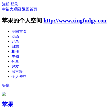
注册
登录
幸福大观园
返回首页
苹果的个人空间
http://www.xingfudgy.co
空间首页
动态
记录
日志
相册
主题
分享
好友
留言板
个人资料
头像
苹果