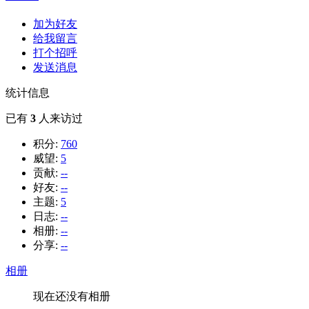
加为好友
给我留言
打个招呼
发送消息
统计信息
已有
3
人来访过
积分:
760
威望:
5
贡献:
--
好友:
--
主题:
5
日志:
--
相册:
--
分享:
--
相册
现在还没有相册