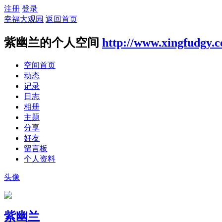
注册
登录
幸福大观园
返回首页
紫幽兰的个人空间
http://www.xingfudgy.
空间首页
动态
记录
日志
相册
主题
分享
好友
留言板
个人资料
头像
紫幽兰