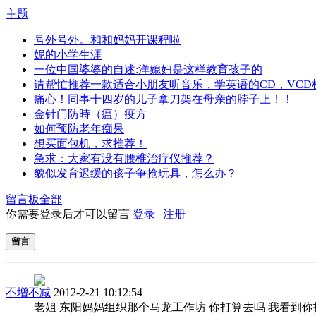
主题
号外号外。和和妈妈开课程啦
妮的小学生涯
一位中国婆婆的自述:洋媳妇是这样教育孩子的
请帮忙推荐一款适合小朋友听音乐，学英语的CD，VCD
痛心！同事十四岁的儿子拿刀架在母亲的脖子上！！
金针门防時（瘟）疫方
如何预防老年痴呆
想买面包机，求推荐！
急求：大家有没有腰椎治疗仪推荐？
貌似发育迟缓的孩子争抢玩具，怎么办？
留言板
全部
你需要登录后才可以留言
登录
|
注册
留言
不增不减
2012-2-21 10:12:54
老姐 东阳妈妈组织那个马龙工作坊 你打算去吗 我看到你