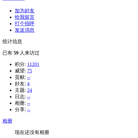
加为好友
给我留言
打个招呼
发送消息
统计信息
已有
59
人来访过
积分:
11201
威望:
75
贡献:
--
好友:
4
主题:
24
日志:
--
相册:
--
分享:
--
相册
现在还没有相册