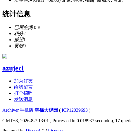
所在时区
(GMT +08:00) 北京, 香港, 帕斯, 新加坡, 台北
统计信息
已用空间
0 B
积分
2
威望
1
贡献
0
azujeci
加为好友
给我留言
打个招呼
发送消息
Archiver
|
手机版
|
幸福大观园
(
ICP12039693
)
GMT+8, 2026-8-7 13:01
, Processed in 0.018937 second(s), 17 querie
Powered by
Discuz!
X2
Licensed