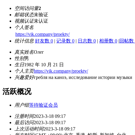
空间访问量
2
邮箱状态
未验证
视频认证
未认证
个人签名
https://vik.company/proekty/
统计信息
好友数 0
|
记录数 0
|
日志数 0
|
相册数 0
|
回帖数 
真实姓名
Олег
性别
男
生日
1982 年 10 月 21 日
个人主页
https://vik.company/proekty/
兴趣爱好
гребля на каноэ, исследование истории музыки
活跃概况
用户组
等待验证会员
注册时间
2023-3-18 09:17
最后访问
2023-3-18 09:17
上次活动时间
2023-3-18 09:17