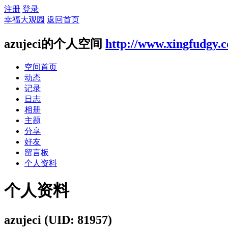
注册
登录
幸福大观园
返回首页
azujeci的个人空间
http://www.xingfudgy.
空间首页
动态
记录
日志
相册
主题
分享
好友
留言板
个人资料
个人资料
azujeci
(UID: 81957)