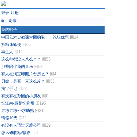
登录
注册
|
返回论坛
我的帖子
中国艺术史微课堂团购啦！！论坛优惠
回14
折梅逢驿使
回66
再生人
回12
这么帅都没人八么？？
回53
那些陪伴我的音乐
回62
有人在淘宝印照片台历么？
回4
贝嫂，是否一直这么冷？
回33
掏宝手记
回32
有没有在孙园的小朋友
回0
忆江南-最是忆杭州
回195
果冻果冻~~求助贴
回21
请假10天
回11
有没有人请过灭蟑公司
回29
怎么修改标题呢\
回3