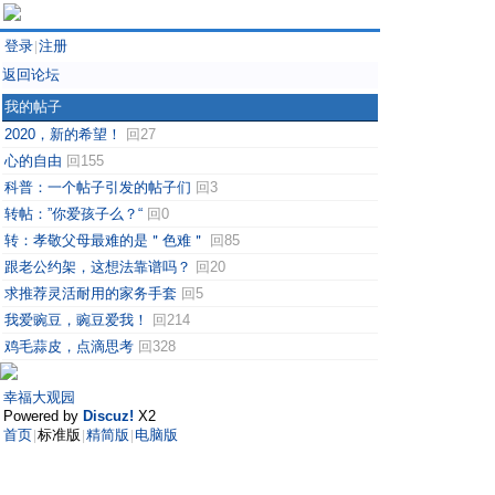
登录
注册
|
返回论坛
我的帖子
2020，新的希望！
回27
心的自由
回155
科普：一个帖子引发的帖子们
回3
转帖：”你爱孩子么？“
回0
转：孝敬父母最难的是＂色难＂
回85
跟老公约架，这想法靠谱吗？
回20
求推荐灵活耐用的家务手套
回5
我爱豌豆，豌豆爱我！
回214
鸡毛蒜皮，点滴思考
回328
幸福大观园
Powered by
Discuz!
X2
首页
标准版
精简版
电脑版
|
|
|