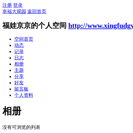
注册
登录
幸福大观园
返回首页
福娃京京的个人空间
http://www.xingfudg
空间首页
动态
记录
日志
相册
主题
分享
好友
留言板
个人资料
相册
没有可浏览的列表