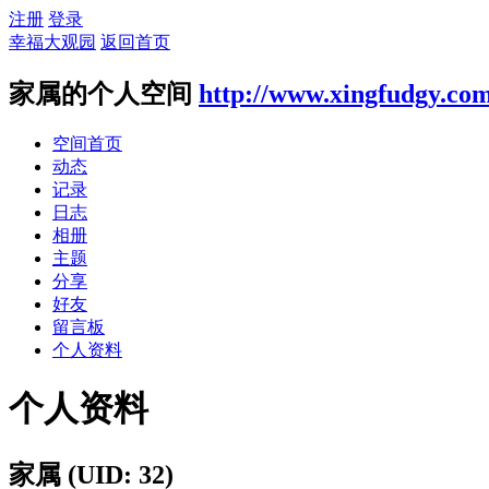
注册
登录
幸福大观园
返回首页
家属的个人空间
http://www.xingfudgy.co
空间首页
动态
记录
日志
相册
主题
分享
好友
留言板
个人资料
个人资料
家属
(UID: 32)