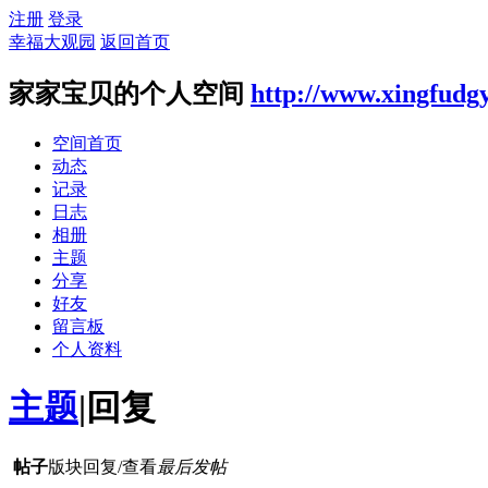
注册
登录
幸福大观园
返回首页
家家宝贝的个人空间
http://www.xingfudg
空间首页
动态
记录
日志
相册
主题
分享
好友
留言板
个人资料
主题
|
回复
帖子
版块
回复/查看
最后发帖