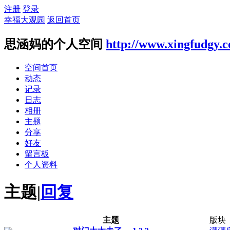
注册
登录
幸福大观园
返回首页
思涵妈的个人空间
http://www.xingfudgy.
空间首页
动态
记录
日志
相册
主题
分享
好友
留言板
个人资料
主题
|
回复
主题
版块