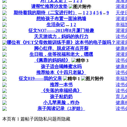
对门太太走了
...
1
2
3
灌灌
请帮忙推荐沙发垫
灌灌
期待着我的期待（二宝进行时）
...
1
2
3
4
5
6
..
9
天使
想给孩子布置一面涂鸦墙
灌灌
生活杂记
...
1
2
幸福
征文NO7——2013年8月厦门拾趣
灌灌
天天游戏力，妈妈的执行力
读书
哪位有《PET父母效能训练手册》这本书的电子版吗？
灌灌
脚心红痒、脱皮还有点开裂
健康
生日啦，坐等祝福和老大，嘿嘿
灌灌
《佩蓉的妈妈经》
读书
孩子适合喝蜂蜜水吗
健康
推荐绘本《十四只老鼠》
读书
征文019——我的父亲
幸福
推荐一本书
读书
《失落的幸福经典》
读书
孩子粘奶奶
育儿
小儿苹果脸，咋办
健康
亲子阅读记录（2岁娃）
读书
本页有 1 篇帖子因隐私问题而隐藏