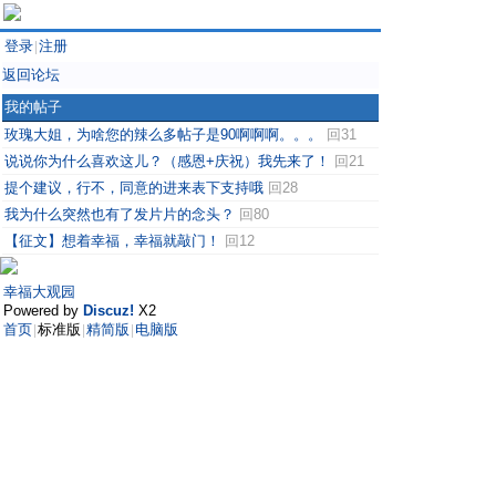
登录
注册
|
返回论坛
我的帖子
玫瑰大姐，为啥您的辣么多帖子是90啊啊啊。。。
回31
说说你为什么喜欢这儿？（感恩+庆祝）我先来了！
回21
提个建议，行不，同意的进来表下支持哦
回28
我为什么突然也有了发片片的念头？
回80
【征文】想着幸福，幸福就敲门！
回12
幸福大观园
Powered by
Discuz!
X2
首页
标准版
精简版
电脑版
|
|
|