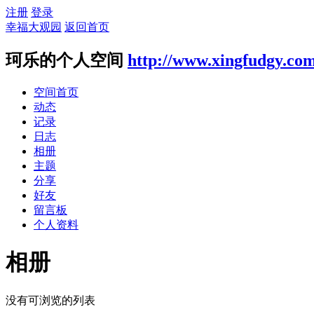
注册
登录
幸福大观园
返回首页
珂乐的个人空间
http://www.xingfudgy.co
空间首页
动态
记录
日志
相册
主题
分享
好友
留言板
个人资料
相册
没有可浏览的列表