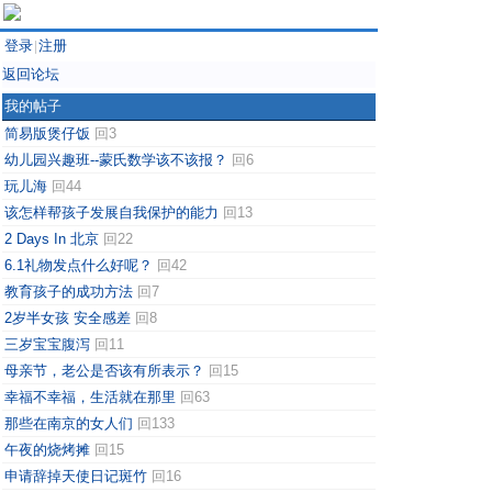
登录
注册
|
返回论坛
我的帖子
简易版煲仔饭
回3
幼儿园兴趣班--蒙氏数学该不该报？
回6
玩儿海
回44
该怎样帮孩子发展自我保护的能力
回13
2 Days In 北京
回22
6.1礼物发点什么好呢？
回42
教育孩子的成功方法
回7
2岁半女孩 安全感差
回8
三岁宝宝腹泻
回11
母亲节，老公是否该有所表示？
回15
幸福不幸福，生活就在那里
回63
那些在南京的女人们
回133
午夜的烧烤摊
回15
申请辞掉天使日记斑竹
回16