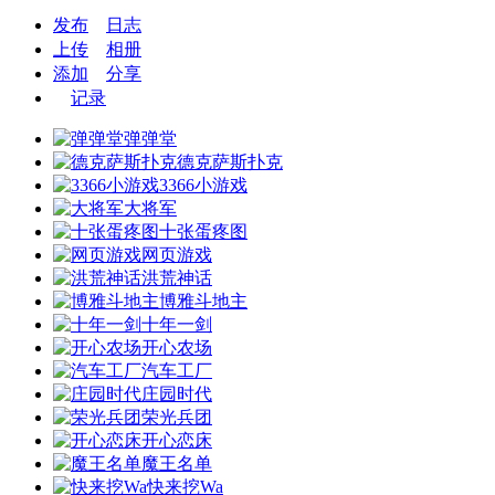
发布
日志
上传
相册
添加
分享
记录
弹弹堂
德克萨斯扑克
3366小游戏
大将军
十张蛋疼图
网页游戏
洪荒神话
博雅斗地主
十年一剑
开心农场
汽车工厂
庄园时代
荣光兵团
开心恋床
魔王名单
快来挖Wa