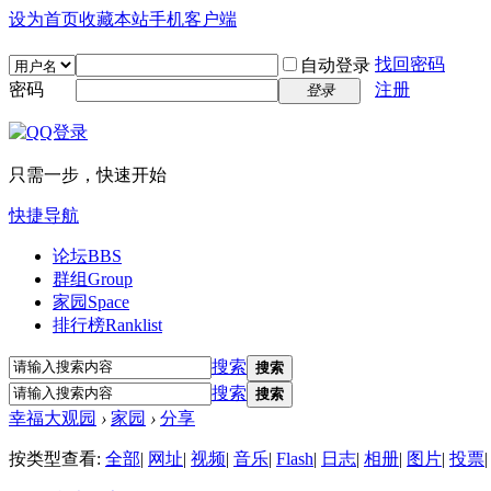
设为首页
收藏本站
手机客户端
找回密码
自动登录
密码
注册
登录
只需一步，快速开始
快捷导航
论坛
BBS
群组
Group
家园
Space
排行榜
Ranklist
搜索
搜索
搜索
搜索
幸福大观园
›
家园
›
分享
按类型查看:
全部
|
网址
|
视频
|
音乐
|
Flash
|
日志
|
相册
|
图片
|
投票
|