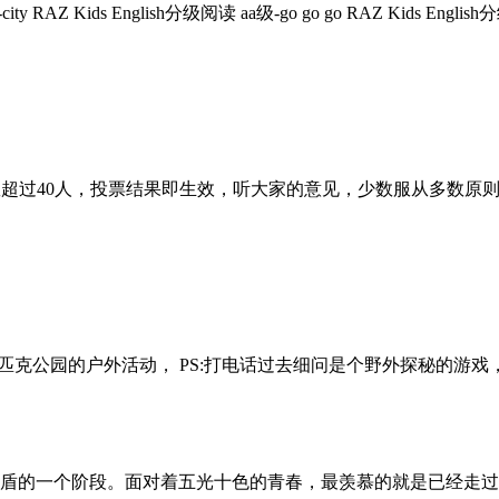
级-city RAZ Kids English分级阅读 aa级-go go go RAZ Kids English
人数超过40人，投票结果即生效，听大家的意见，少数服从多数原
奥林匹克公园的户外活动， PS:打电话过去细问是个野外探秘的游戏，报
的一个阶段。面对着五光十色的青春，最羡慕的就是已经走过了青