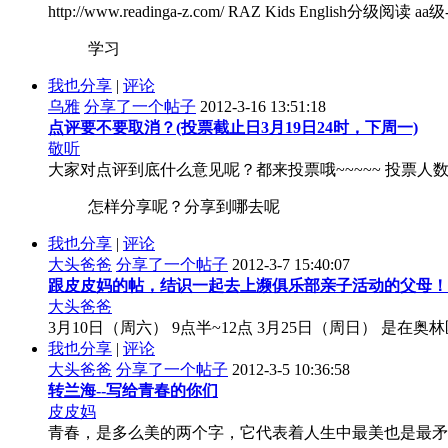
http://www.readinga-z.com/ RAZ Kids English分级阅读 aa
学习
我也分享
|
评论
乌雅
分享了一个帖子
2012-3-16 13:51:18
点评要不要取消？(投票截止日3月19日24时，下周一)
敬听
大家对点评到底什么意见呢？都来投票哦~~~~~ 投票
怎样分享呢？分享到哪去呢
我也分享
|
评论
大头爸爸
分享了一个帖子
2012-3-7 15:40:07
跟皮皮妈的帖，结识一起去上濒俱乐部亲子活动的父母！
大头爸爸
3月10日（周六） 9点半~12点 3月25日（周日） 是在
我也分享
|
评论
大头爸爸
分享了一个帖子
2012-3-5 10:36:58
转兰海--写给青春的你们
皮皮妈
青春，是多么美的两个字，它代表着人生中最美也是最矛盾