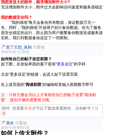
我想发送大的附件，能否增加附件大小?
无法增加附件大小，附件过大会影响访问速度和服务器稳定
我的数据安全吗？
“我的领地”每天会备份所有数据，保证数据万无一
失。同时，“我的领地”开放用户自行备份数据。但为了服务
器安全稳定的运行，防止因为用户频繁备份数据造成服务器
宕机，我们对数据备份设定了一些限制。
#
2
想了又想_泉妈
只看他
2010-5-10 11:15:07
如何给自己的帖子设定权限？
如下图，在发贴界面的最下面有“
更多设定
”的字样
点击“更多设定”的链接，会进入如下设置页面
在上述页面的“
阅读权限
”的编辑框里输入权限数字即可
注：只有注册会员以上才有权给自己的帖子设置“阅读权
限”，级别不够的需要努力哦。
附件:
您需要
登录
才可以下载或查看附件。没有帐号？
注
册
#
3
黑米
只看他
2010-5-20 09:57:10
如何上传大附件？