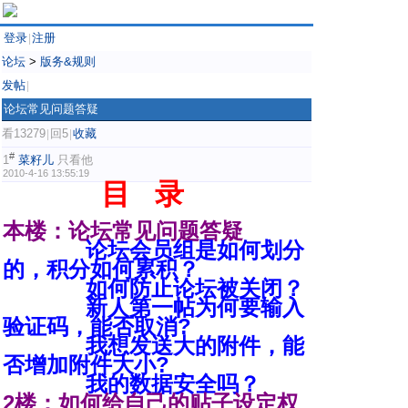
登录
注册
|
论坛
>
版务&规则
发帖
|
论坛常见问题答疑
看13279
回5
收藏
|
|
#
1
菜籽儿
只看他
2010-4-16 13:55:19
目 录
本楼：论坛常见问题答疑
论坛会员组是如何划分
的，积分如何累积？
如何防止论坛被关闭？
新人第一帖为何要输入
验证码，能否取消?
我想发送大的附件，能
否增加附件大小?
我的数据安全吗？
2楼：如何给自己的贴子设定权