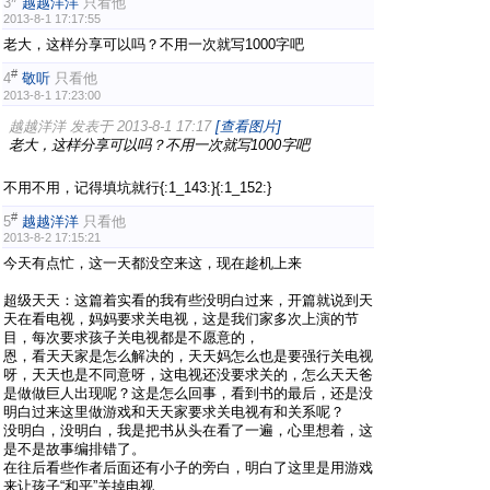
3
越越洋洋
只看他
2013-8-1 17:17:55
老大，这样分享可以吗？不用一次就写1000字吧
#
4
敬听
只看他
2013-8-1 17:23:00
越越洋洋 发表于 2013-8-1 17:17
[查看图片]
老大，这样分享可以吗？不用一次就写1000字吧
不用不用，记得填坑就行{:1_143:}{:1_152:}
#
5
越越洋洋
只看他
2013-8-2 17:15:21
今天有点忙，这一天都没空来这，现在趁机上来
超级天天：这篇着实看的我有些没明白过来，开篇就说到天
天在看电视，妈妈要求关电视，这是我们家多次上演的节
目，每次要求孩子关电视都是不愿意的，
恩，看天天家是怎么解决的，天天妈怎么也是要强行关电视
呀，天天也是不同意呀，这电视还没要求关的，怎么天天爸
是做做巨人出现呢？这是怎么回事，看到书的最后，还是没
明白过来这里做游戏和天天家要求关电视有和关系呢？
没明白，没明白，我是把书从头在看了一遍，心里想着，这
是不是故事编排错了。
在往后看些作者后面还有小子的旁白，明白了这里是用游戏
来让孩子“和平”关掉电视