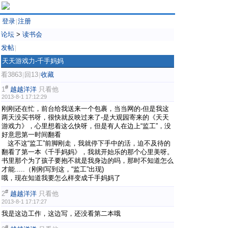
登录
注册
|
论坛
>
读书会
发帖
|
天天游戏力-千手妈妈
看3863
回13
收藏
|
|
#
1
越越洋洋
只看他
2013-8-1 17:12:29
刚刚还在忙，前台给我送来一个包裹，当当网的-但是我这
两天没买书呀，很快就反映过来了-是大观园寄来的《天天
游戏力》，心里想着这么快呀，但是有人在边上“监工”，没
好意思第一时间翻看
这不这“监工”前脚刚走，我就停下手中的活，迫不及待的
翻看了第一本《千手妈妈》，我就开始乐的那个心里美呀。
书里那个为了孩子要抱不就是我身边的吗，那时不知道怎么
才能.....（刚刚写到这，“监工”出现)
哦，现在知道我要怎么样变成千手妈妈了
#
2
越越洋洋
只看他
2013-8-1 17:17:27
我是这边工作，这边写，还没看第二本哦
#