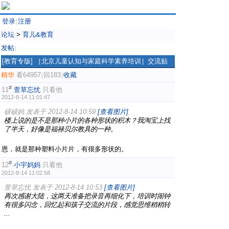
登录
注册
|
论坛
>
育儿&教育
发帖
|
[教育专版]
［北京儿童认知与家庭科学素养培训］交流贴
精华
看64957
回183
收藏
|
|
#
11
萱草忘忧
只看他
2012-8-14 11:01:47
硕硕妈 发表于 2012-8-14 10:59
[查看图片]
楼上说的是不是那种小片的各种形状的积木？我淘宝上找
了半天，好像是福禄贝尔教具的一种。
恩，就是那种塑料小片片，有很多形状的。
#
12
小宇妈妈
只看他
2012-8-14 11:02:58
萱草忘忧 发表于 2012-8-14 10:53
[查看图片]
再次感谢大陆，这两天准备把录音再细化下，培训时闹钟
有很多闪念，回忆起和孩子交流的片段，感觉思维稍稍转
...