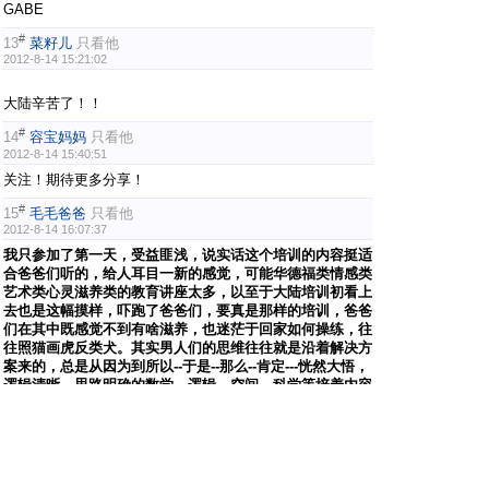
GABE
#
13
菜籽儿
只看他
2012-8-14 15:21:02
大陆辛苦了！！
#
14
容宝妈妈
只看他
2012-8-14 15:40:51
关注！期待更多分享！
#
15
毛毛爸爸
只看他
2012-8-14 16:07:37
我只参加了第一天，受益匪浅，说实话这个培训的内容挺适
合爸爸们听的，给人耳目一新的感觉，可能华德福类情感类
艺术类心灵滋养类的教育讲座太多，以至于大陆培训初看上
去也是这幅摸样，吓跑了爸爸们，要真是那样的培训，爸爸
们在其中既感觉不到有啥滋养，也迷茫于回家如何操练，往
往照猫画虎反类犬。其实男人们的思维往往就是沿着解决方
案来的，总是从因为到所以--于是--那么--肯定---恍然大悟，
逻辑清晰、思路明确的数学、逻辑、空间、科学等培养内容
和方法更容易理解和执行，我也在慢慢尝试着将一些活动赋
予新的意义、将一些带孩子进行的操作连贯起来形成一个主
题，将从来没有整体考虑过的零散的爱好和兴趣点连接起
来。。。。。好复杂、学习的道路也很漫长，但好在不迷
茫、有方向。大陆老师打开了一扇门，使得我始终最喜欢的