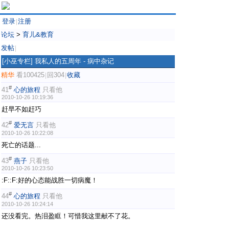
登录
注册
|
论坛
>
育儿&教育
发帖
|
[小巫专栏]
我私人的五周年 - 病中杂记
精华
看100425
回304
收藏
|
|
#
41
心的旅程
只看他
2010-10-26 10:19:36
赶早不如赶巧
#
42
爱无言
只看他
2010-10-26 10:22:08
死亡的话题...
#
43
燕子
只看他
2010-10-26 10:23:50
:F::F:好的心态能战胜一切病魔！
#
44
心的旅程
只看他
2010-10-26 10:24:14
还没看完。热泪盈眶！可惜我这里献不了花。