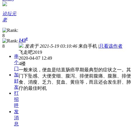
论坛元
老
#
143
发表于 2021-5-19 03:10:46
来自手机
|
只看该作者
飞走吧2019
串
2020-04-07 12:49
个
4楼
门
一般来说，便血是结直肠癌早期最典型的症状之一。其
加
门下坠感、大便变细、腹泻、排便前腹痛、腹胀、排便
好
食、消瘦、乏力、贫血、黄疸等，而且还会发生肝、肺
友
疗的最佳时机
打
招
呼
发
消
息