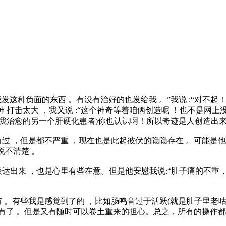
我发这种负面的东西 。有没有治好的也发给我 。”我说 :“对不
精神 打击太大 ，我又说 :“这个神奇等着咱俩创造呢 ！也不是
(我治愈的另一个肝硬化患者)你也认识啊！所以奇迹是人创造出来
过 ，但是都不严重 ，现在也是此起彼伏的隐隐存在 。可能是
说不清楚 。
达出来 ，也是心里有些在意。但是他安慰我说:“肚子痛的不重，
 。有些我是感觉到了的 ，比如肠鸣音过于活跃(就是肚子里老咕
没有了 。但是又有随时可以卷土重来的担心。总之，所有的操作都