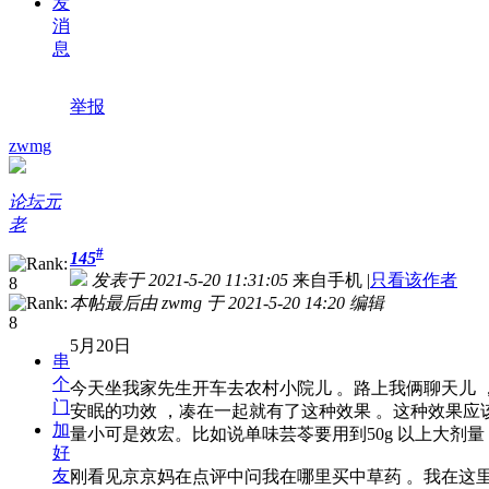
发
消
息
举报
zwmg
论坛元
老
#
145
发表于 2021-5-20 11:31:05
来自手机
|
只看该作者
本帖最后由 zwmg 于 2021-5-20 14:20 编辑
5月20日
串
个
今天坐我家先生开车去农村小院儿 。路上我俩聊天儿
门
安眠的功效 ，凑在一起就有了这种效果 。这种效果应
加
量小可是效宏。比如说单味芸苓要用到50g 以上大剂量
好
友
刚看见京京妈在点评中问我在哪里买中草药 。我在这里