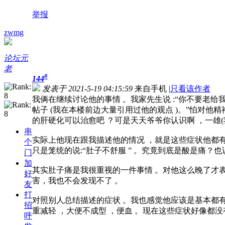
举报
zwmg
论坛元
老
#
144
发表于 2021-5-19 04:15:59
来自手机
|
只看该作者
我俩在继续讨论他的事情 。我家先生说 :“你不要老给
帖子 (我在本楼前边大量引用过他的观点 )。”怕对他
的肝硬化可以治愈吧 ？可是天天爷爷你认识啊 ，一雄
串
实际上他现在跟我描述他的情况 ，就是这些症状他都有
个
只是笼统的说:“肚子不舒服 ” 。究竟到底是酸是痛？也
门
加
其实肚子痛是我很重视的一件事情 。对他这么晚了才表
好
害，我也不会发现不了 。
友
打
对照别人总结描述的症状 。我也感觉他应该是基本都有
招
重减轻 ，大便不成型 ，便血 。现在这些症状好像都
呼