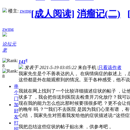
楼主:
zwmg
[成人阅读]
消瘤记(二)
zwmg
论坛元
老
#
141
发表于 2021-5-19 03:05:22
来自手机
|
只看该作者
我家先生是个不善表达的人 。在病情病症的叙述上 ，总
这些都是外在能观察到的情况。至于各种感受，他不说
串
我就在网上找到了一个比较详细描述症状的帖子 ，让他
个
状多了 ，我会把你送到医院去检查开刀化放疗？我可以
门
现在我的能力怎么也比那时候要强很多吧 ？更不会让
加
的晚年 吗 ？”“我们不去医院 是因为我们心里有谱 
好
心结 ，我家先生对照着我发给他的症状描述说:“这些症
友
打
我把总结这些症状的帖子贴出来 ，供参考吧 。
招