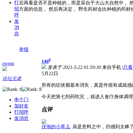
打
后再看是否不是种植的，而是采自于大山大自然中 。
招
方面的信息 。然后再决定 。野生药材会比种植的药材
呼
发
消
息
举报
#
146
zwmg
发表于 2021-5-22 01:59:30
来自手机
|
只看
5月22日
论坛元老
所有的症状都基本消失，真是件很有成就感
今天把第七剂药吃完 ，就进入食疗身体调理
串个门
加好友
点评
打招呼
发消息
伏地的小草儿
虽是意料之中，仍感到太棒