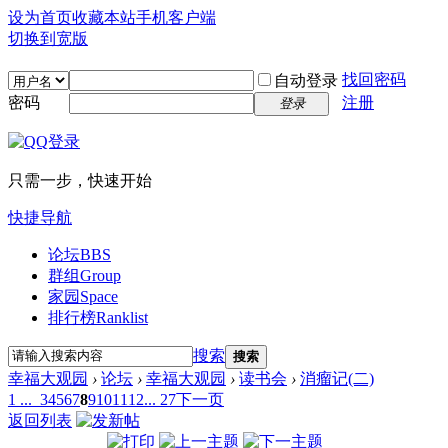
设为首页
收藏本站
手机客户端
切换到宽版
找回密码
自动登录
密码
注册
登录
只需一步，快速开始
快捷导航
论坛
BBS
群组
Group
家园
Space
排行榜
Ranklist
搜索
搜索
幸福大观园
›
论坛
›
幸福大观园
›
读书会
›
消瘤记(二)
1 ...
3
4
5
6
7
8
9
10
11
12
... 27
下一页
返回列表