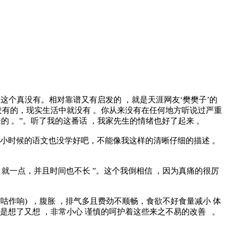
起！这个真没有。相对靠谱又有启发的 ，就是天涯网友‘樊樊子’的
网上没有的，现实生活中就没有 。你从来没有在任何地方听说过严重
的 。”。听了我的这番话 ，我家先生的情绪也好了起来 。
他小时候的语文也没学好吧，不能像我这样的清晰仔细的描述 。
就一点，并且时间也不长 ”。这个我倒相信 ，因为真痛的很厉
咕作响) ，腹胀 ，排气多且费劲不顺畅，食欲不好食量减小 体
是想了又想 ，非常小心 谨慎的呵护着这些来之不易的改善 。