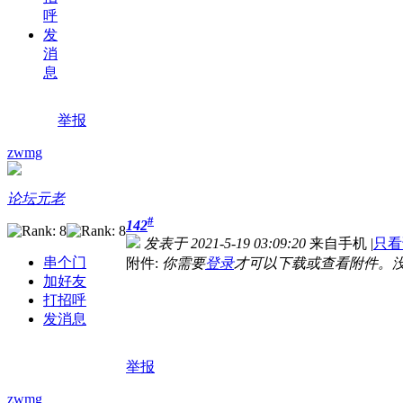
呼
发
消
息
举报
zwmg
论坛元老
#
142
发表于 2021-5-19 03:09:20
来自手机
|
只看
串个门
附件:
你需要
登录
才可以下载或查看附件。
加好友
打招呼
发消息
举报
zwmg