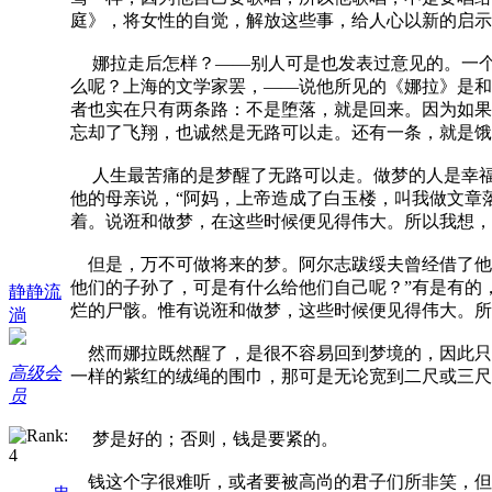
庭》，将女性的自觉，解放这些事，给人心以新的启示
娜拉走后怎样？——别人可是也发表过意见的。一个
么呢？上海的文学家罢，——说他所见的《娜拉》是和
者也实在只有两条路：不是堕落，就是回来。因为如果
忘却了飞翔，也诚然是无路可以走。还有一条，就是饿
人生最苦痛的是梦醒了无路可以走。做梦的人是幸福
他的母亲说，“阿妈，上帝造成了白玉楼，叫我做文章
着。说诳和做梦，在这些时候便见得伟大。所以我想，
但是，万不可做将来的梦。阿尔志跋绥夫曾经借了他
他们的子孙了，可是有什么给他们自己呢？”有是有的
静静流
烂的尸骸。惟有说诳和做梦，这些时候便见得伟大。所
淌
然而娜拉既然醒了，是很不容易回到梦境的，因此只
高级会
一样的紫红的绒绳的围巾，那可是无论宽到二尺或三尺
员
梦是好的；否则，钱是要紧的。
钱这个字很难听，或者要被高尚的君子们所非笑，但