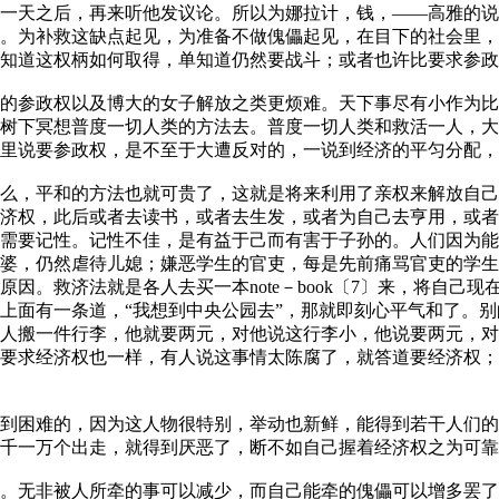
一天之后，再来听他发议论。所以为娜拉计，钱，——高雅的说
。为补救这缺点起见，为准备不做傀儡起见，在目下的社会里，
知道这权柄如何取得，单知道仍然要战斗；或者也许比要求参政
的参政权以及博大的女子解放之类更烦难。天下事尽有小作为比
树下冥想普度一切人类的方法去。普度一切人类和救活一人，大
里说要参政权，是不至于大遭反对的，一说到经济的平匀分配，
么，平和的方法也就可贵了，这就是将来利用了亲权来解放自己
济权，此后或者去读书，或者去生发，或者为自己去亨用，或者
需要记性。记性不佳，是有益于己而有害于子孙的。人们因为能
婆，仍然虐待儿媳；嫌恶学生的官吏，每是先前痛骂官吏的学生
因。救济法就是各人去买一本note－book〔7〕来，将自己
上面有一条道，“我想到中央公园去”，那就即刻心平气和了。
人搬一件行李，他就要两元，对他说这行李小，他说要两元，对
要求经济权也一样，有人说这事情太陈腐了，就答道要经济权；
到困难的，因为这人物很特别，举动也新鲜，能得到若干人们的
千一万个出走，就得到厌恶了，断不如自己握着经济权之为可靠
。无非被人所牵的事可以减少，而自己能牵的傀儡可以增多罢了