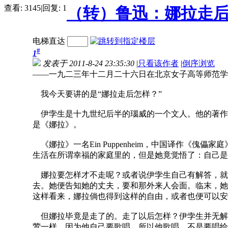
查看:
3145
|
回复:
1
（转）鲁迅：娜拉走
电梯直达
#
1
发表于 2011-8-24 23:35:30
|
只看该作者
|
倒序浏览
——一九二三年十二月二十六日在北京女子高等师范学
我今天要讲的是“娜拉走后怎样？”
伊孛生是十九世纪后半的瑙威的一个文人。他的著作，
是《娜拉》。
《娜拉》一名Ein Puppenheim，中国译作《
生活在所谓幸福的家庭里的，但是她竟觉悟了：自己是
娜拉要怎样才不走呢？或者说伊孛生自己有解答，就是Di
去。她便告知她的丈夫，要和那外来人会面。临末，她
这样看来，娜拉倘也得到这样的自由，或者也便可以安
但娜拉毕竟是走了的。走了以后怎样？伊孛生并无解
莺一样，因为他自己要歌唱，所以他歌唱，不是要唱给