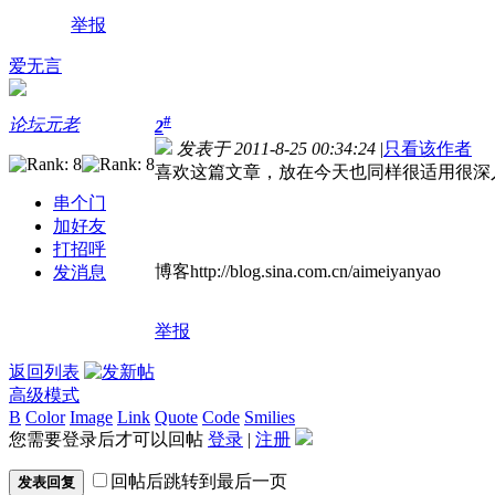
举报
爱无言
#
论坛元老
2
发表于 2011-8-25 00:34:24
|
只看该作者
喜欢这篇文章，放在今天也同样很适用很深入
串个门
加好友
打招呼
博客http://blog.sina.com.cn/aimeiyanyao
发消息
举报
返回列表
高级模式
B
Color
Image
Link
Quote
Code
Smilies
您需要登录后才可以回帖
登录
|
注册
回帖后跳转到最后一页
发表回复