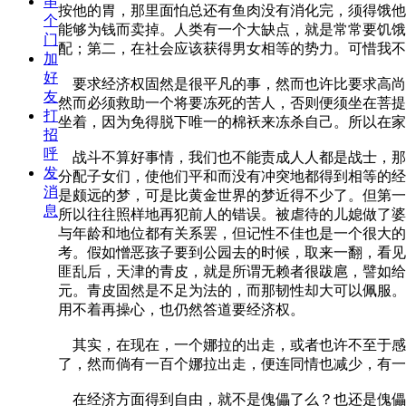
串
按他的胃，那里面怕总还有鱼肉没有消化完，须得饿他
个
能够为钱而卖掉。人类有一个大缺点，就是常常要饥饿
门
配；第二，在社会应该获得男女相等的势力。可惜我不
加
好
要求经济权固然是很平凡的事，然而也许比要求高尚
友
然而必须救助一个将要冻死的苦人，否则便须坐在菩提
打
坐着，因为免得脱下唯一的棉袄来冻杀自己。所以在家
招
呼
战斗不算好事情，我们也不能责成人人都是战士，那
发
分配子女们，使他们平和而没有冲突地都得到相等的经
消
是颇远的梦，可是比黄金世界的梦近得不少了。但第一
息
所以往往照样地再犯前人的错误。被虐待的儿媳做了婆
与年龄和地位都有关系罢，但记性不佳也是一个很大的原
考。假如憎恶孩子要到公园去的时候，取来一翻，看见
匪乱后，天津的青皮，就是所谓无赖者很跋扈，譬如给
元。青皮固然是不足为法的，而那韧性却大可以佩服。
用不着再操心，也仍然答道要经济权。
其实，在现在，一个娜拉的出走，或者也许不至于感
了，然而倘有一百个娜拉出走，便连同情也减少，有一
在经济方面得到自由，就不是傀儡了么？也还是傀儡