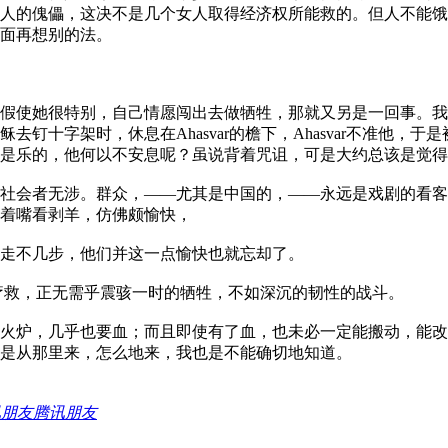
人的傀儡，这决不是几个女人取得经济权所能救的。但人不能饿
面再想别的法。
假使她很特别，自己情愿闯出去做牺牲，那就又另是一回事。我
十字架时，休息在Ahasvar的檐下，Ahasvar不准他，于是
是乐的，他何以不安息呢？虽说背着咒诅，可是大约总该是觉得
社会者无涉。群众，——尤其是中国的，——永远是戏剧的看客
着嘴看剥羊，仿佛颇愉快，
走不几步，他们并这一点愉快也就忘却了。
救，正无需乎震骇一时的牺牲，不如深沉的韧性的战斗。
火炉，几乎也要血；而且即使有了血，也未必一定能搬动，能改
是从那里来，怎么地来，我也是不能确切地知道。
腾讯朋友