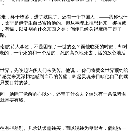
”
走，终于堕落，进了妓院了。还有一个中国人，——我称他什
，除非是伊孛生自己寄给他的。但从事理上推想起来，娜拉或
，有猫，以及别的什么东西之类；倘使已经关得麻痹了翅子，
路。
朝的诗人李贺，不是困顿了一世的么？而他临死的时候，却对
个老的，一个死的和一个活的，死的高兴地死去，活的放心地活
世界，先唤起许多人们来受苦。他说，“你们将黄金世界预约给
了感觉来更深切地感到自己的苦痛，叫起灵魂来目睹他自己的腐
只要目前的梦。
问：她除了觉醒的心以外，还带了什么去？倘只有一条像诸君
就是要有钱。
往有些差别。凡承认饭需钱买，而以说钱为卑鄙者，倘能按一