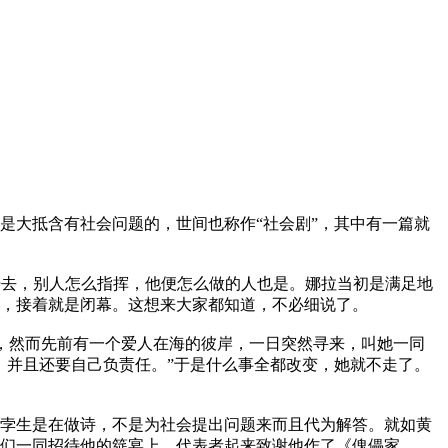
大抵含有社会问题的，世间也称作“社会剧”，其中有一篇就
；引申开去，别人怎么指挥，他便怎么做的人也是。娜拉当初是满足地
，接着就是闭幕。这想来大家都知道，不必细说了。
婚的了，然而先前有一个爱人在海的彼岸，一日突然寻来，叫她一同
，并且还要自己负责任。”于是什么事全都改变，她就不走了。
孛生是在做诗，不是为社会提出问题来而且代为解答。就如黄
们一同招待他的筵宴上，代表者起来致谢他作了《傀儡家