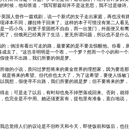
的时候，他却答道，“我写那篇却并不是这意思，我不过是做诗。
英国人曾作一篇戏剧，说一个新式的女子走出家庭，再也没有路
现译本不同，娜拉终于回来了。这样的本子可惜没有第二人看见
是一匹小鸟，则笼子里固然不自由，而一出笼门，外面便又有鹰
死了，但饿死已经离开了生活，更无所谓问题，所以也不是什么
的；倘没有看出可走的路，最要紧的是不要去惊醒他。你看，唐
落成去了。”这岂非明明是一个诳，一个梦？然而一个小的和一
假使寻不出路，我们所要的倒是梦。
所做的小说，质问过梦想将来的黄金世界的理想家，因为要造那
，就是将来的希望。但代价也太大了，为了这希望，要使人练敏
以我想，假使寻不出路，我们所要的就是梦；但不要将来的梦，
得走；可是走了以后，有时却也免不掉堕落或回来。否则，就得
，也完全是不中用。她还须更富有，提包里有准备，直白地说，
我总觉得人们的议论是不但昨天和今天，即使饭前和饭后，也往