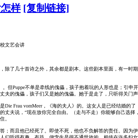
后怎样
[复制链接]
校文艺会讲
除了几十首诗之外，其余都是剧本。这些剧本里面，有一时期是
傀儡家庭》。但Puppe不单是牵线的傀儡，孩子抱着玩的人形也是
丈夫的傀儡，孩子们又是她的傀儡。她于是走了，只听得关门声
e Frau vomMeer，《海的夫人》的。这女人是已经结
的丈夫说，“现在放你完全自由。（走与不走）你能够自己选择
住。
答；而且他已经死了。即使不死，他也不负解答的责任。因为伊
人们听得有趣，有益。伊孛生是很不通世故的，相传在许多妇女