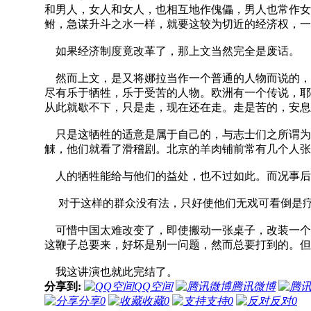
和男人，女人和女人，也相互地作傀儡，男人也常作女
鲋，急谋升斗之水一样，就要这较为切近的经济权，一
如果经济制度竟改革了，那上文当然完全是废话。
然而上文，是又将娜拉当作一个普通的人物而说的，
尽有乐于牺牲，乐于受苦的人物。欧洲有一个传说，耶稣去钉
从此就歇不下，只是走，现在还在走。走是苦的，安息
只是这牺牲的适意是属于自己的，与志士们之所谓为
觫，他们就看了滑稽剧。北京的羊肉铺前常有几个人张
人的牺牲能给与他们的益处，也不过如此。而况事后
对于这样的群众没有法，只好使他们无戏可看倒是疗
可惜中国太难改变了，即使搬动一张桌子，改装一个
这鞭子总要来，好坏是别一问题，然而总要打到的。但
我这讲演也就此完结了。
分享到:
QQ空间
腾讯微博
分享
0
收藏
0
支持
0
反对
0