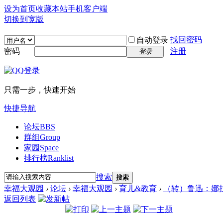
设为首页
收藏本站
手机客户端
切换到宽版
找回密码
自动登录
密码
注册
登录
只需一步，快速开始
快捷导航
论坛
BBS
群组
Group
家园
Space
排行榜
Ranklist
搜索
搜索
幸福大观园
›
论坛
›
幸福大观园
›
育儿&教育
›
（转）鲁迅：娜
返回列表