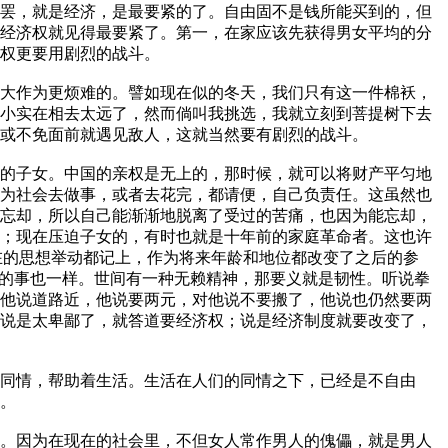
罢，就是经济，是最要紧的了。自由固不是钱所能买到的，但
经济权就见得最要紧了。第一，在家应该先获得男女平均的分
权更要用剧烈的战斗。
大作为更烦难的。譬如现在似的冬天，我们只有这一件棉袄，
小实在相去太远了，然而倘叫我挑选，我就立刻到菩提树下去
或不免面前就遇见敌人，这就当然要有剧烈的战斗。
的子女。中国的亲权是无上的，那时候，就可以将财产平匀地
为社会去做事，或者去花完，都请便，自己负责任。这虽然也
忘却，所以自己能渐渐地脱离了受过的苦痛，也因为能忘却，
；现在压迫子女的，有时也就是十年前的家庭革命者。这也许
现在的思想举动都记上，作为将来年龄和地位都改变了之后的参
别的事也一样。世间有一种无赖精神，那要义就是韧性。听说拳
他说道路近，他说要两元，对他说不要搬了，他说也仍然要两
说是太卑鄙了，就答道要经济权；说是经济制度就要改变了，
同情，帮助着生活。生活在人们的同情之下，已经是不自由
。
。因为在现在的社会里，不但女人常作男人的傀儡，就是男人