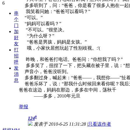
多多听到了，问：“爸爸，你是看了很多人抱在一起
我笑着问她：“爸爸可以看吗？”
串
“可以。”
个
“妈妈可以看吗？”
门
“不可以。”很坚决。
加
“为什么呀？”
好
“爸爸是男孩，妈妈是女孩。”
友
哦，小家伙居然玩起了性别歧视。:'(
打
招
昨晚，和爸爸打电话。爸爸问：“你想我了吗？”
呼
多多笑了，扭捏了一下，把头藏在被子里，说：“想
发
声音小，爸爸没听到。
消
多多翻过身，喊起来：“爸爸——，我想你——”扯
息
爸爸乐坏了，说：“那我什么时候回来看你呢？我后
爸爸在这边，妈妈在那边，多多在中间，荡秋千
——多多，2010年元旦
举报
#
124
发表于 2010-6-25 11:31:28
|
只看该作者