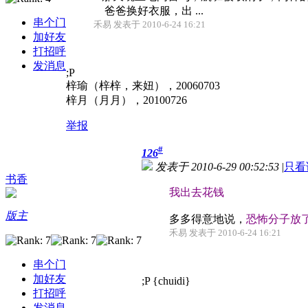
爸爸换好衣服，出 ...
串个门
禾易 发表于 2010-6-24 16:21
加好友
打招呼
发消息
;P
梓瑜（梓梓，来妞），20060703
梓月（月月），20100726
举报
#
126
发表于 2010-6-29 00:52:53
|
只看
书香
我出去花钱
版主
多多得意地说，
恐怖分子放
禾易 发表于 2010-6-24 16:21
串个门
加好友
;P {chuidi}
打招呼
发消息