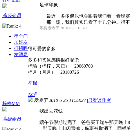
梓梓MM
足球印象
高级会员
最近，多多偶尔也会跟着我们看一看球赛。葡
那一场，我们其实只看了十几分钟。很不幸，
禾易 发表于 2010-6-25 10:48
串个门
加好友
打招呼
很可爱的多多
发消息
多多和爸爸感情很好呢:F:
梓瑜（梓梓，来妞），20060703
梓月（月月），20100726
举报
#
125
发表于 2010-6-25 11:33:27
|
只看该作者
梓梓MM
我出去花钱
高级会员
端午节假期过完了，爸爸买了端午那天晚上
那天晚上电闪雷鸣，航班被取消了，同样的