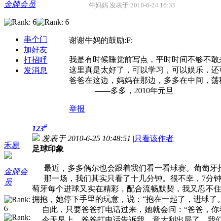
金牌会员
牛妈妈 发表于 2010-6-24 16:35
串个门
谢谢牛妈的鼓励:F:
加好友
我是有时候睡觉前写点，平时时间不够不敢
打招呼
这里真是太好了，可以学习，可以娱乐，还
发消息
爸爸在这边，妈妈在那边，多多在中间，荡
——多多，2010年元旦
举报
#
123
发表于 2010-6-25 10:48:51
|
只看该作者
禾易
足球印象
最近，多多偶尔也会跟着我们看一看球赛。葡萄牙打朝
金牌会
那一场，我们其实只看了十几分钟。很不幸，7分钟
员
萄牙每个进球又实在精彩，配合流畅默契，我又忍不住
拥抱，她停下手里的玩意，说：“抱在一起了，进球了。
自此，只要爸爸打电话过来，她就会问：“爸爸，你
今天早上，爸爸打电话告诉我，意大利出局了。我们