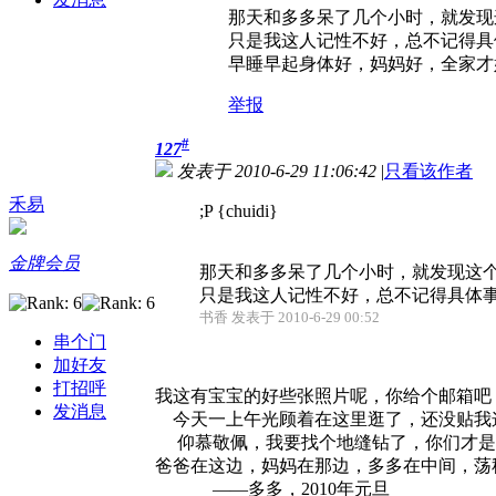
那天和多多呆了几个小时，就发现
只是我这人记性不好，总不记得具体
早睡早起身体好，妈妈好，全家才
举报
#
127
发表于 2010-6-29 11:06:42
|
只看该作者
禾易
;P {chuidi}
金牌会员
那天和多多呆了几个小时，就发现这
只是我这人记性不好，总不记得具体事
书香 发表于 2010-6-29 00:52
串个门
加好友
打招呼
我这有宝宝的好些张照片呢，你给个邮箱吧
发消息
今天一上午光顾着在这里逛了，还没贴我
仰慕敬佩，我要找个地缝钻了，你们才是我
爸爸在这边，妈妈在那边，多多在中间，荡
——多多，2010年元旦