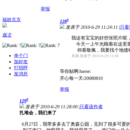
举报
福娃京京
#
128
发表于 2010-6-29 11:24:11
|
只看
版主
我这有宝宝的好些张照片呢
今天一上午光顾着在这里逛
仰慕敬佩，我要找个地缝钻了
串个门
禾易 发表于 2010-6-29 11:06
加好友
打招呼
等你贴啊:haose:
发消息
开心每一天/20080810
举报
#
129
发表于 2010-6-29 11:28:00
|
只看该作者
扎堆会，我们来了
6月27日，我带多多去了奥森公园，见到了很多可爱