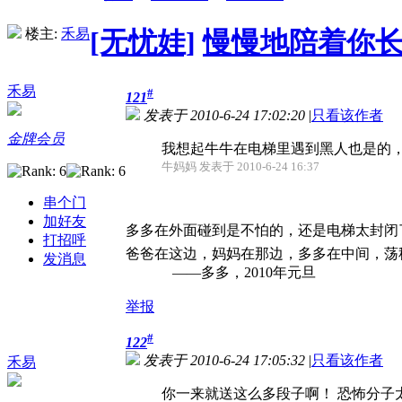
楼主:
禾易
[无忧娃]
慢慢地陪着你长大
禾易
#
121
发表于 2010-6-24 17:02:20
|
只看该作者
金牌会员
我想起牛牛在电梯里遇到黑人也是的
牛妈妈 发表于 2010-6-24 16:37
串个门
加好友
多多在外面碰到是不怕的，还是电梯太封闭
打招呼
爸爸在这边，妈妈在那边，多多在中间，荡
发消息
——多多，2010年元旦
举报
#
122
发表于 2010-6-24 17:05:32
|
只看该作者
禾易
你一来就送这么多段子啊！ 恐怖分子