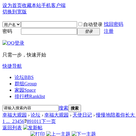
设为首页
收藏本站
手机客户端
切换到宽版
找回密码
自动登录
密码
注册
登录
只需一步，快速开始
快捷导航
论坛
BBS
群组
Group
家园
Space
排行榜
Ranklist
搜索
搜索
幸福大观园
›
论坛
›
幸福大观园
›
天使日记
›
慢慢地陪着你长大（
1 ...
2
3
4
5
6
7
8
9
10
11
下一页
返回列表