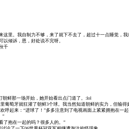
来这里。我自制力不够，来了就下不去了，超过十一点睡觉，我
可以倾诉，恩，好处说不完呀。
秋千
鲜那一场开始，她开始看出点门道了。:lol
里葡萄牙就狂灌了朝鲜3个球。我当然知道朝鲜的实力，但输得
欢呼起来：“进球了！”多多注意到了电视画面上紧紧拥抱在一
”
看了抱在一起的吗？很多人的。”
讨论了一下06世界杯冠亚军相继遭淘汰的怪现象。