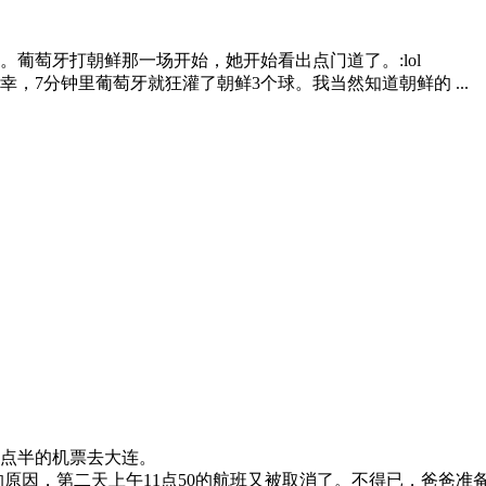
萄牙打朝鲜那一场开始，她开始看出点门道了。:lol
7分钟里葡萄牙就狂灌了朝鲜3个球。我当然知道朝鲜的 ...
8点半的机票去大连。
原因，第二天上午11点50的航班又被取消了。不得已，爸爸准