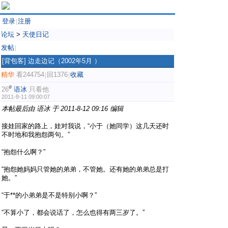
登录
注册
|
论坛
>
天使日记
发帖
|
[背包客]
边走边记（2002年5月 ）
精华
看244754
回1376
收藏
|
|
#
26
语冰
只看他
2011-8-11 09:00:07
本帖最后由 语冰 于 2011-8-12 09:16 编辑
接娃回家的路上，娃对我说，“小于（她同学）这几天还时
不时地和我抱怨两句。”
“抱怨什么啊？”
“抱怨她妈妈只管她的弟弟，不管她。还有她的弟弟总是打
她。”
“于**的小弟弟是不是特别小啊？”
“不算小了，都会说话了，怎么也得有两三岁了。”