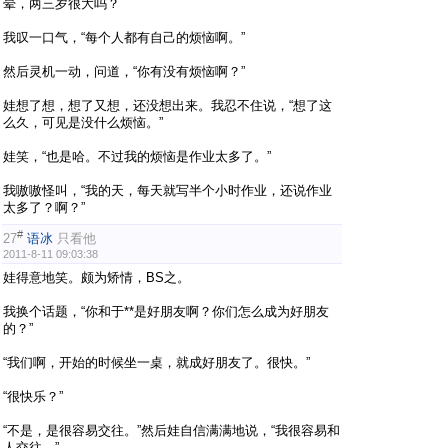
晕，两三岁很大吗？
我叹一口气，“每个人都有自己的烦恼啊。”
然后灵机一动，问道，“你有没有烦恼啊？”
娃想了想，想了又想，还没想出来。我忍不住说，“想了这
么久，可见是没什么烦恼。”
娃笑，“也是哈。不过我的烦恼是作业太多了。”
我嗷嗷怪叫，“我的天，每天就写半个小时作业，还说作业
太多了？啊？”
#
27
语冰
只看他
2011-8-11 09:03:38
娃得意地笑。颇为矫情，BS之。
我换个话题，“你和于**是好朋友啊？你们怎么成为好朋友
的？”
“我们啊，开始的时候坐一桌，就成好朋友了。很快。”
“很快乐？”
“不是，是很容易交往。”然后娃自信满满地说，“我很容易和
人交往。”