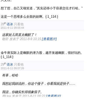
想了想，自己又嗤笑道，“其实还得小于容易交往才行哈。”
这是一个思维多么全面的娃啊。{:1_114:}
#
28
语冰
只看他
2011-8-11 09:05:44
这家娃儿简直太幽默了！
敬听 发表于 2011-8-9 10:15
[查看图片]
金牛座实际上是幽默的潜力股，越开发越幽默，很好玩的。
{:1_114:}
#
29
语冰
只看他
2011-8-11 09:07:26
有辜，哈哈
我想起我妞说的，你这个慢子，你看我就是快子……
我说，你确实长得很象筷子。
香Una 发表于 2011-8-11 00:22
[查看图片]
你妞厚道啊。我娃最不喜我说她瘦，如果我敢说她是筷子，