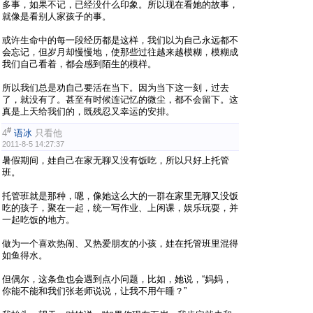
多事，如果不记，已经没什么印象。所以现在看她的故事，
就像是看别人家孩子的事。
或许生命中的每一段经历都是这样，我们以为自己永远都不
会忘记，但岁月却慢慢地，使那些过往越来越模糊，模糊成
我们自己看着，都会感到陌生的模样。
所以我们总是劝自己要活在当下。因为当下这一刻，过去
了，就没有了。甚至有时候连记忆的微尘，都不会留下。这
真是上天给我们的，既残忍又幸运的安排。
#
4
语冰
只看他
2011-8-5 14:27:37
暑假期间，娃自己在家无聊又没有饭吃，所以只好上托管
班。
托管班就是那种，嗯，像她这么大的一群在家里无聊又没饭
吃的孩子，聚在一起，统一写作业、上闲课，娱乐玩耍，并
一起吃饭的地方。
做为一个喜欢热闹、又热爱朋友的小孩，娃在托管班里混得
如鱼得水。
但偶尔，这条鱼也会遇到点小问题，比如，她说，“妈妈，
你能不能和我们张老师说说，让我不用午睡？”