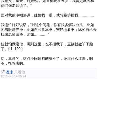
我抬头，望天，对娃说，“如果你现在五岁，我肯定就去和
你们张老师说了。”
面对我的冷嘲热讽，娃瞥我一眼，就想蓄势捶我..............
我连忙好好说话，“对这个问题，你有很多解决办法，比如
闭着眼睛养神；比如自己拿本书，安静地看书；比如自己去
找张老师谈谈，比如............”
娃就怕我唐僧，听到这里，也不捶我了，直接就撒丫子跑
了。{:1_129:}
切，真是的，这点小问题都解决不了，还混什么江湖，啊
不，托管班啊。
#
5
语冰
只看他
2011-8-5 14:35:24
果然，没过多久，娃就陆续回馈了午睡问题的相关解决方
案：
“妈妈，张老师说了，不睡觉可以，自己在外间看书就行
了。”
“妈妈，我们中午睡觉前先把被子放空调下面冰着，睡觉前
再盖身上。”（不得不说，娃，你太有才了。）
“妈妈，今天是于**叫我起床的，她对我说，恭喜你，你睡