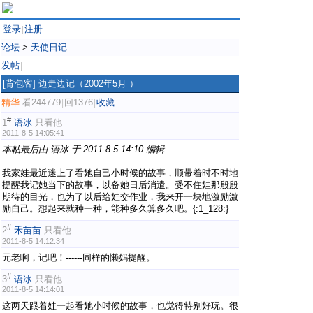
登录
注册
|
论坛
>
天使日记
发帖
|
[背包客]
边走边记（2002年5月 ）
精华
看244779
回1376
收藏
|
|
#
1
语冰
只看他
2011-8-5 14:05:41
本帖最后由 语冰 于 2011-8-5 14:10 编辑
我家娃最近迷上了看她自己小时候的故事，顺带着时不时地
提醒我记她当下的故事，以备她日后消遣。受不住娃那殷殷
期待的目光，也为了以后给娃交作业，我来开一块地激励激
励自己。想起来就种一种，能种多久算多久吧。{:1_128:}
#
2
禾苗苗
只看他
2011-8-5 14:12:34
元老啊，记吧！------同样的懒妈提醒。
#
3
语冰
只看他
2011-8-5 14:14:01
这两天跟着娃一起看她小时候的故事，也觉得特别好玩。很