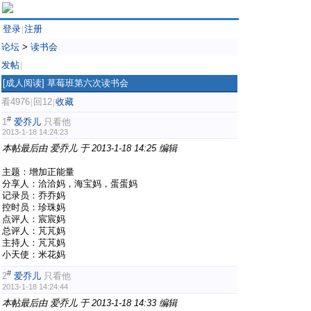
登录
注册
|
论坛
>
读书会
发帖
|
[成人阅读]
草莓班第六次读书会
看4976
回12
收藏
|
|
#
1
爱乔儿
只看他
2013-1-18 14:24:23
本帖最后由 爱乔儿 于 2013-1-18 14:25 编辑
主题：增加正能量
分享人：洽洽妈，海宝妈，蛋蛋妈
记录员：乔乔妈
控时员：珍珠妈
点评人：宸宸妈
总评人：芃芃妈
主持人：芃芃妈
小天使：米花妈
#
2
爱乔儿
只看他
2013-1-18 14:24:44
本帖最后由 爱乔儿 于 2013-1-18 14:33 编辑