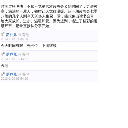
时间过得飞快，不知不觉第六次读书会又到时间了，走进教
室，满满的一屋人，顿时让人觉得温暖。从一期读书会七零
八落的几个人到今天20多人集聚一堂，能想象出读书会带
给大家成长、进步、温暖和爱。因为迟到，错过了精彩的暖
场环节，记录直接从分享开始。
#
3
爱乔儿
只看他
2013-1-18 14:34:26
今天时间有限，先占位，下周继续
#
4
爱乔儿
只看他
2013-1-18 15:43:31
占地
#
5
爱乔儿
只看他
2013-1-29 07:54:20
参加人员：小宝妈、金锁妈、依依爸、苗爸、苗妈、宸妈、
果汁儿爸、淇淇妈、蛋蛋妈、帅帅妈、洽洽妈、小豆妈、大
豆妈、海宝妈、陈果妈、牛牛妈、米多妈、米花妈、珍珠
妈、源宝妈、源宝爸、乔乔妈、志娇、张燕
1
2
3
下一页