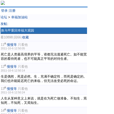
登录
注册
|
论坛
>
幸福加油站
发帖
|
换马甲重回幸福大观园
看10898
回66
收藏
|
|
#
11
慢慢等
只看他
2011-10-6 12:50:05
死亡是人类最高境界的平等，谁都无法逃避死亡。如不能宽
容的看待死者，也不可能真正平等的对待生者。
#
12
慢慢等
只看他
2011-10-6 12:50:14
生是偶然，死是必然。生，充满不确定性，而死是确定的。
我们也许能延迟死亡的来临，但无法改变必死的命运。
#
13
慢慢等
只看他
2011-10-6 12:50:24
人生从某种意义上来说，就是在为死亡做准备。不知生，焉
知死，不知死，又焉知生。
#
14
慢慢等
只看他