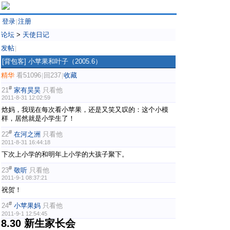
登录
注册
|
论坛
>
天使日记
发帖
|
[背包客]
小苹果和叶子（2005.6）
精华
看51096
回237
收藏
|
|
#
21
家有昊昊
只看他
2011-8-31 12:02:59
焓妈，我现在每次看小苹果，还是又笑又叹的：这个小模
样，居然就是小学生了！
#
22
在河之洲
只看他
2011-8-31 16:44:18
下次上小学的和明年上小学的大孩子聚下。
#
23
敬听
只看他
2011-9-1 08:37:21
祝贺！
#
24
小苹果妈
只看他
2011-9-1 12:54:45
8.30 新生家长会