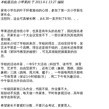
本帖最后由 小苹果妈 于 2011-9-1 13:27 编辑
家有小学生的叶子怀着激动的心情，参加了第一次小学新生
家长会。
没想到，这会可真够长啊 ，从6.30一直开到了9.50。。。
苹果进的是传统小学，也算是有年头的名校了，因此报名者
众。开家长会一个大会议室坐不下，一部分家长到其他房间
看转播。
总校长介绍了学校的来历，学校的理念，活动安排等等，发
言水平那是一个高啊。理念还是很不错的，总校长还推荐家
长看《第56号教室的秘密》，可见其很能把握最新的信
息。
学校的活动丰富，一年5个大活动（科技节、读书节、体育
节、艺术节、自由贸易节），还有三棋（象棋、围棋、国际
象棋）三跳（跳绳、甩大绳、毽子）。一年级每周四天都有
一节体育课（保证1小时锻炼/天），周二下午有兴趣活动，
中午饭后允许自由活动。
一年级回家有口头作业，书面不留。作业量不大。
鼓励动手实践，每天做一件家务。平时有参观活动，高年级
有学农和军训。
希望家长不要紧盯分数，不要只会考试，更要育人。