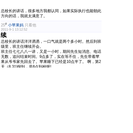
总校长的讲话，很多地方我都认同，如果实际执行也能朝此
方向的话，我就太满意了。
#
25
小苹果妈
只看他
2011-9-1 13:12:52
续
总校长的讲话洋洋洒洒，一口气就是两个多小时。然后到班
级里，班主任继续开会。
班主任七七八八一讲，又是一小时，期间先生短消息、电话
无数，追问结束时间。9点多了，实在等不住，先生带着苹
果从爷爷家先回去了。苹果睡下已经是10点半了。 啊，第2
天（8.31)报到，是8点到校呀!
班主任教语文，讲了一些学习细节：
1，多耐心，多关心；
2，抓习惯，看平时；
3，加强课外阅读，每天可带一本书来校（这个我喜欢，对
路啊）；
数学老师介绍了如何看作业，游戏方法学数学等等，数学老
师比较活泼，而且亲和。
然后发了一塑料袋，内有文具清单、午餐通知、学校介绍等
等，还是挺细碎繁杂的，叶子老妈笔记记了四页。
回到家快11点，研究下资料，洗洗睡下已经12点了。