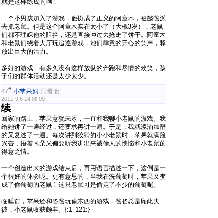
就是这样练成的啊！
一个小男孩加入了游戏，他扮成了正义的阿童木，被懿爸派
去抓老鼠。但是这个阿童木实在太小了（大概3岁），老鼠
们都不理睬他的阻拦，还是直接冲过去抢走了饼干。阿童木
和老鼠们绕着大厅玩追逐游戏，她们肆意的开心的笑声，释
放出巨大的活力。
多好的游戏！有多久没有这样放纵的奔跑和尽情的欢笑，孩
子们的群体活动还是太少太少。
#
47
小苹果妈
只看他
2011-9-6 14:00:09
续
回家的路上，苹果意犹未尽，一直和我聊小老鼠的游戏。我
给她讲了一遍经过，还要求再讲一遍。于是，我就添油加醋
的又复述了一遍。每次讲到狡猾的小小老鼠时，苹果就满脸
兴奋，捂着耳朵又偏要听我讲出来被偷人的懊恼和小老鼠的
得意之情。
一个创造出来的游戏结束后，再用语言描述一下，这倒是一
个很好的体验呢。更有意思的，当我在洗葡萄时，苹果又变
成了偷葡萄的老鼠！这只老鼠可是偷走了不少的葡萄呢。
临睡前，苹果还和爸爸玩偷东西的游戏，爸爸总是顾此失
彼，小老鼠收获颇丰。{:1_121:}