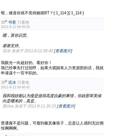
呃，难道你就不觉得她很BT？{:1_114:}{:1_114:}
#
38
书香
只看他
2011-8-12 09:45:58
嗯，算你识货。
谢谢支持。
语冰 发表于 2011-8-12 09:40
[查看图片]
我眼光一向超好的。看好你！
我已经事先打过招呼，如果大观园有人力资源部的话，我就
申请谋个一官半职的。
#
39
语冰
只看他
2011-8-12 09:46:42
我和我妞都认为瘦是值得高度自豪的事情，你娃那审美倾
向是哪来的，真是。
香Una 发表于 2011-8-11 20:23
[查看图片]
普通瘦不是问题，可瘦到极其像筷子，总是让人感到无比惆
怅啊啊啊。