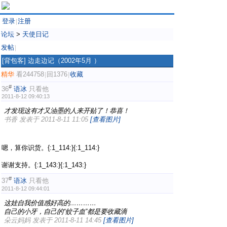
登录
注册
|
论坛
>
天使日记
发帖
|
[背包客]
边走边记（2002年5月 ）
精华
看244758
回1376
收藏
|
|
#
36
语冰
只看他
2011-8-12 09:40:13
才发现这有才又油墨的人来开贴了！恭喜！
书香 发表于 2011-8-11 11:05
[查看图片]
嗯，算你识货。{:1_114:}{:1_114:}
谢谢支持。{:1_143:}{:1_143:}
#
37
语冰
只看他
2011-8-12 09:44:01
这娃自我价值感好高的…………
自己的小牙，自己的“蚊子血”都是要收藏滴
朵云妈妈 发表于 2011-8-11 14:45
[查看图片]