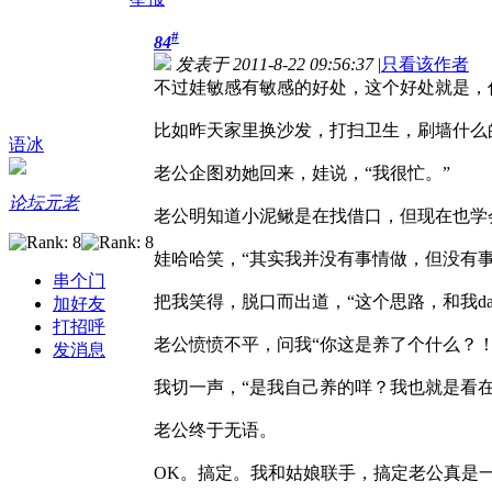
#
84
发表于 2011-8-22 09:56:37
|
只看该作者
不过娃敏感有敏感的好处，这个好处就是，
比如昨天家里换沙发，打扫卫生，刷墙什么
语冰
老公企图劝她回来，娃说，“我很忙。”
论坛元老
老公明知道小泥鳅是在找借口，但现在也学
娃哈哈笑，“其实我并没有事情做，但没有事
串个门
把我笑得，脱口而出道，“这个思路，和我dang的机关作风很像
加好友
打招呼
老公愤愤不平，问我“你这是养了个什么？！
发消息
我切一声，“是我自己养的咩？我也就是看在你不会
老公终于无语。
OK。搞定。我和姑娘联手，搞定老公真是