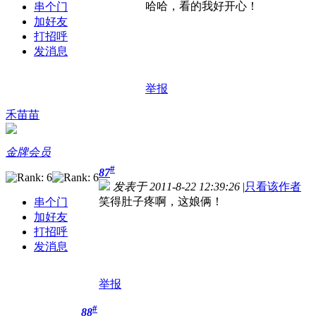
哈哈，看的我好开心！
串个门
加好友
打招呼
发消息
举报
禾苗苗
金牌会员
#
87
发表于 2011-8-22 12:39:26
|
只看该作者
笑得肚子疼啊，这娘俩！
串个门
加好友
打招呼
发消息
举报
#
88