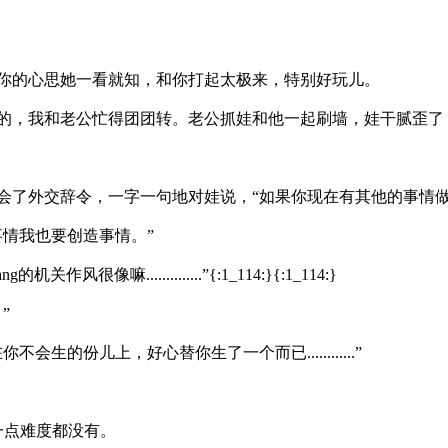
你的心思她一看就知，和你打起太极来，特别好玩儿。
的，我和老公忙得团团转。老公抓娃和他一起刷墙，娃干腻歪了
会了外交辞令，一字一句地对娃说，“如果你现在有其他的事情做
情我也要创造事情。”
嘛..............”{:1_114:}{:1_114:}
”
生的份儿上，好心替你生了一个而已............”
一点难度都没有。