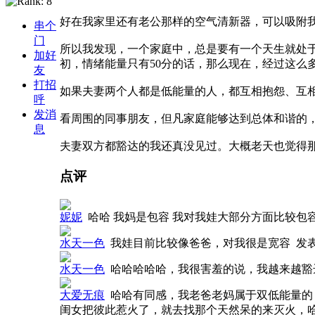
好在我家里还有老公那样的空气清新器，可以吸附
串个
门
所以我发现，一个家庭中，总是要有一个天生就处
加好
初，情绪能量只有50分的话，那么现在，经过这么多
友
打招
如果夫妻两个人都是低能量的人，都互相抱怨、互
呼
发消
看周围的同事朋友，但凡家庭能够达到总体和谐的，总
息
夫妻双方都豁达的我还真没见过。大概老天也觉得那样太
点评
妮妮
哈哈 我妈是包容 我对我娃大部分方面比较包
水天一色
我娃目前比较像爸爸，对我很是宽容
发表于
水天一色
哈哈哈哈哈，我很害羞的说，我越来越
大爱无痕
哈哈有同感，我老爸老妈属于双低能量的
闺女把彼此惹火了，就去找那个天然呆的来灭火，哈