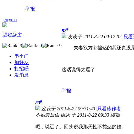
举报
jerryma
#
82
退役版主
发表于 2011-8-22 09:17:02
|
只看
夫妻双方都豁达的我还真没
串个门
加好友
打招呼
这话说得太逗了
发消息
举报
#
83
发表于 2011-8-22 09:31:43
|
只看该作者
本帖最后由 语冰 于 2011-8-22 09:33 编辑
呃，说远了。回头说我那天性不豁达的娃。