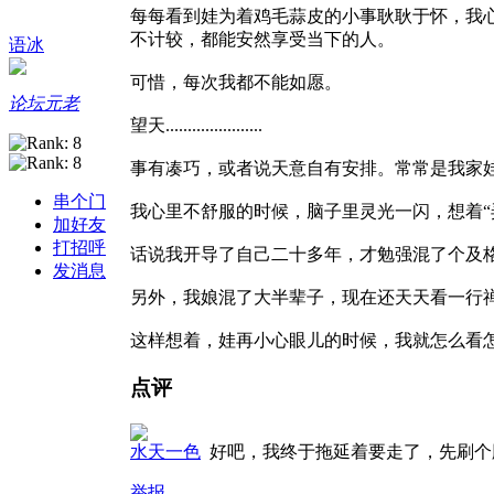
每每看到娃为着鸡毛蒜皮的小事耿耿于怀，我
不计较，都能安然享受当下的人。
语冰
可惜，每次我都不能如愿。
论坛元老
望天......................
事有凑巧，或者说天意自有安排。常常是我家
串个门
我心里不舒服的时候，脑子里灵光一闪，想着“弄了
加好友
打招呼
话说我开导了自己二十多年，才勉强混了个及格。我家娃
发消息
另外，我娘混了大半辈子，现在还天天看一行禅师的
这样想着，娃再小心眼儿的时候，我就怎么看怎么
点评
水天一色
好吧，我终于拖延着要走了，先刷
举报