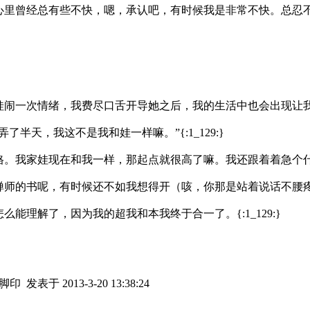
心里曾经总有些不快，嗯，承认吧，有时候我是非常不快。总忍
娃闹一次情绪，我费尽口舌开导她之后，我的生活中也会出现让
半天，我这不是我和娃一样嘛。”{:1_129:}
现在和我一样，那起点就很高了嘛。我还跟着着急个什么劲啊.......
书呢，有时候还不如我想得开（咳，你那是站着说话不腰疼好吧？）。可
能理解了，因为我的超我和本我终于合一了。{:1_129:}
个脚印
发表于 2013-3-20 13:38:24