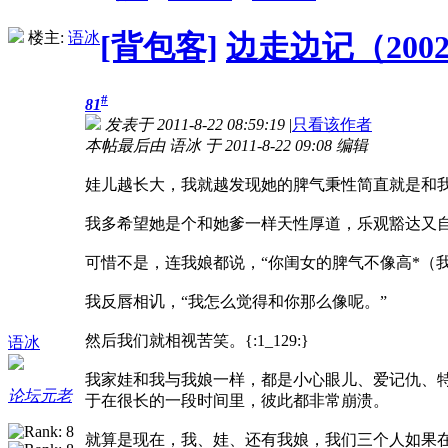
楼主:
语冰
[背包客]
边走边记（2002
#
81
发表于 2011-8-22 08:59:19
|
只看该作者
本帖最后由 语冰 于 2011-8-22 09:08 编辑
娃儿越长大，我就越发现她的脾气秉性简直就是和
我多希望她是个和她爹一样天性厚道，乐观豁达又
可惜不是，连我娘都说，“你闺女的脾气不像高*（
我反唇相讥，“我怎么觉得和你那么像呢。”
然后我们就相视苦笑。{:1_129:}
语冰
我家娃和我与我娘一样，都是小心眼儿、爱记仇、
论坛元老
于在很长的一段时间里，彼此都非常崩溃。
就算是现在，我、娃、还有我娘，我们三个人如果