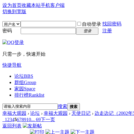
设为首页
收藏本站
手机客户端
切换到宽版
找回密码
自动登录
密码
注册
登录
只需一步，快速开始
快捷导航
论坛
BBS
群组
Group
家园
Space
排行榜
Ranklist
搜索
搜索
幸福大观园
›
论坛
›
幸福大观园
›
天使日记
›
边走边记（2002年
1
2
3
4
5
6
7
8
9
10
... 69
下一页
返回列表