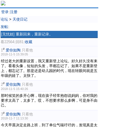
登录
注册
|
论坛
>
天使日记
发帖
|
[无忧娃]
重新回来，重新记录。
看22564
回81
收藏
|
|
#
1
爱你如陶
只看他
2018-11-5 15:39:05
经过老大的重新设置，我又重新登上论坛。好久好久没有来
了。看着头像，短短的头发，早都忘记了。如果不是重新登
上，都忘记了。那是还是幼儿园的时代，现在转眼间就是五
年级的娃了。太快了。
#
2
爱你如陶
只看他
2018-11-5 15:40:26
那时候笑的多开心啊，现在孩子经常抱怨说妈妈，你对我的
要求太高了，太多了。哎，不想要求那么多啊，可是身不由
己。
#
3
爱你如陶
只看他
2018-11-7 11:13:30
今天早晨决定走路上班，到了单位气喘吁吁的，发现真是太