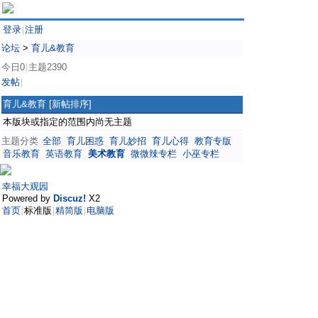
登录
注册
|
论坛
>
育儿&教育
今日0
主题2390
|
发帖
|
育儿&教育
[新帖排序]
本版块或指定的范围内尚无主题
主题分类
全部
育儿困惑
育儿妙招
育儿心得
教育专版
音乐教育
英语教育
美术教育
微微辣专栏
小巫专栏
幸福大观园
Powered by
Discuz!
X2
首页
标准版
精简版
电脑版
|
|
|