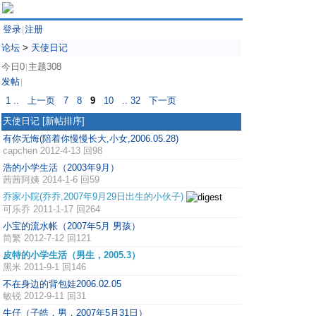
登录
注册
|
论坛
>
天使日记
今日0
主题308
|
发帖
|
1 ..
上一页
7
8
9
10
.. 32
下一页
天使日记
[新帖排序]
有你无悔(陪着你慢慢长大,小女,2006.05.28)
capchen
2012-4-13 回98
浩的小学生活（2003年9月）
茜茜阿姨
2014-1-6 回59
乔家小院(乔乔,2007年9月29日出生的小伙子)
可乐乔
2011-1-17 回264
小宝的流水帐（2007年5月 男孩）
简繁
2012-7-12 回121
皮特的小学生活（男生，2005.3）
黑米
2011-9-1 回146
不在身边的背包娃2006.02.05
敏锐
2012-9-11 回31
牛仔（子皓，男，2007年5月31日）