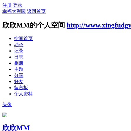
注册
登录
幸福大观园
返回首页
欣欣MM的个人空间
http://www.xingfudg
空间首页
动态
记录
日志
相册
主题
分享
好友
留言板
个人资料
头像
欣欣MM