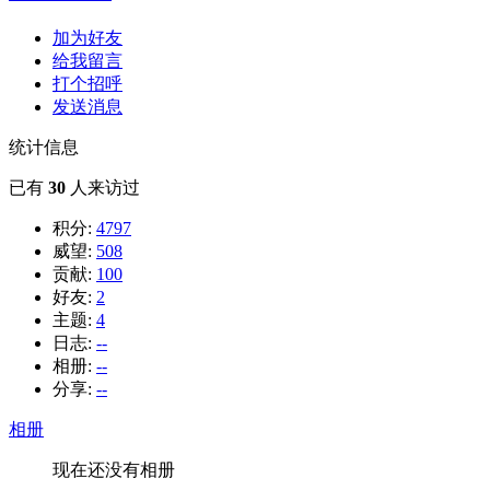
加为好友
给我留言
打个招呼
发送消息
统计信息
已有
30
人来访过
积分:
4797
威望:
508
贡献:
100
好友:
2
主题:
4
日志:
--
相册:
--
分享:
--
相册
现在还没有相册