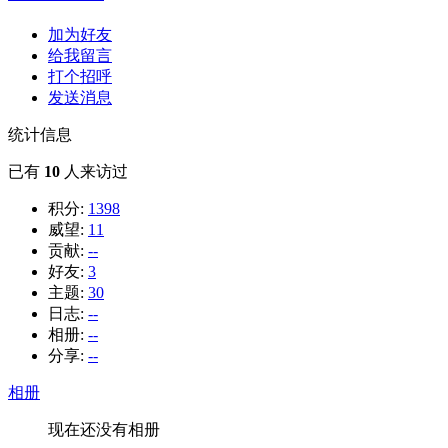
加为好友
给我留言
打个招呼
发送消息
统计信息
已有
10
人来访过
积分:
1398
威望:
11
贡献:
--
好友:
3
主题:
30
日志:
--
相册:
--
分享:
--
相册
现在还没有相册