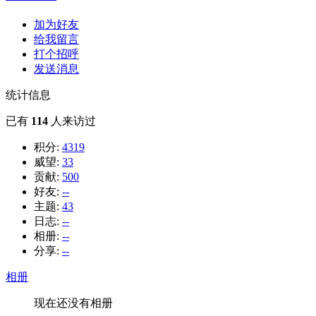
加为好友
给我留言
打个招呼
发送消息
统计信息
已有
114
人来访过
积分:
4319
威望:
33
贡献:
500
好友:
--
主题:
43
日志:
--
相册:
--
分享:
--
相册
现在还没有相册