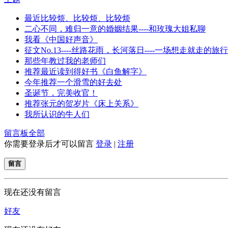
最近比较烦、比较烦、比较烦
二心不同，难归一意的婚姻结果----和玫瑰大姐私聊
我看《中国好声音》
征文No.13----丝路花雨，长河落日----一场想走就走的旅行
那些年教过我的老师们
推荐最近读到得好书《白鱼解字》
今年推荐一个滑雪的好去处
圣诞节，完美收官！
推荐张元的贺岁片《床上关系》
我所认识的牛人们
留言板
全部
你需要登录后才可以留言
登录
|
注册
留言
现在还没有留言
好友