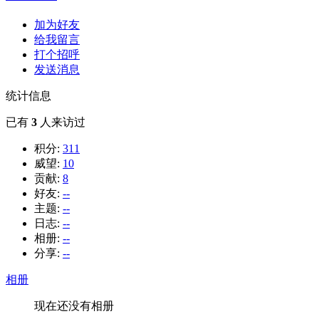
加为好友
给我留言
打个招呼
发送消息
统计信息
已有
3
人来访过
积分:
311
威望:
10
贡献:
8
好友:
--
主题:
--
日志:
--
相册:
--
分享:
--
相册
现在还没有相册