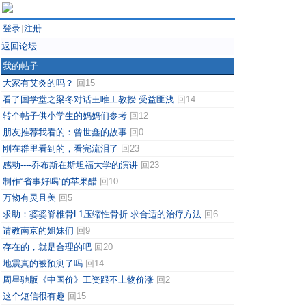
登录
注册
|
返回论坛
我的帖子
大家有艾灸的吗？
回15
看了国学堂之梁冬对话王唯工教授 受益匪浅
回14
转个帖子供小学生的妈妈们参考
回12
朋友推荐我看的：曾世鑫的故事
回0
刚在群里看到的，看完流泪了
回23
感动----乔布斯在斯坦福大学的演讲
回23
制作“省事好喝”的苹果醋
回10
万物有灵且美
回5
求助：婆婆脊椎骨L1压缩性骨折 求合适的治疗方法
回6
请教南京的姐妹们
回9
存在的，就是合理的吧
回20
地震真的被预测了吗
回14
周星驰版《中国价》工资跟不上物价涨
回2
这个短信很有趣
回15