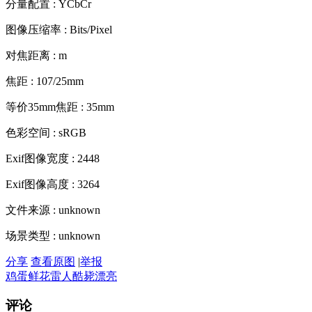
分量配置 : YCbCr
图像压缩率 : Bits/Pixel
对焦距离 : m
焦距 : 107/25mm
等价35mm焦距 : 35mm
色彩空间 : sRGB
Exif图像宽度 : 2448
Exif图像高度 : 3264
文件来源 : unknown
场景类型 : unknown
分享
查看原图
|
举报
鸡蛋
鲜花
雷人
酷毙
漂亮
评论