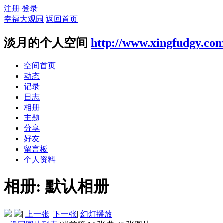
注册
登录
幸福大观园
返回首页
淡月的个人空间
http://www.xingfudgy.co
空间首页
动态
记录
日志
相册
主题
分享
好友
留言板
个人资料
相册:
默认相册
|
上一张
|
下一张
|
幻灯播放