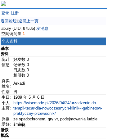
登录
注册
|
返回论坛
返回上一页
|
abury (UID: 87536)
发消息
空间访问量
1
个人资料
基本
资料
统计
好友数 0
信息:
记录数 0
日志数 0
相册数 0
真实
Arkadi
姓名:
性别:
男
生日:
1989 年 5 月 6 日
个人
https://wisemode.pl/2026/04/24/urzadzenie-do-
主页:
terapii-tecar-dla-nowoczesnych-klinik-i-gabinetow-
praktyczny-przewodnik/
兴趣
ze spadochronem, gry vr, podejmowania ludzie
爱好:
śmieją
活跃
概况