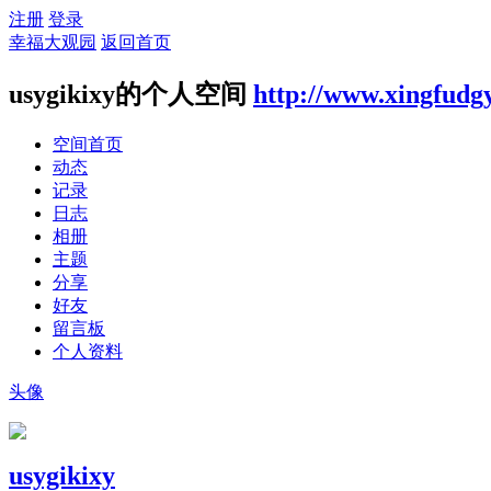
注册
登录
幸福大观园
返回首页
usygikixy的个人空间
http://www.xingfudg
空间首页
动态
记录
日志
相册
主题
分享
好友
留言板
个人资料
头像
usygikixy