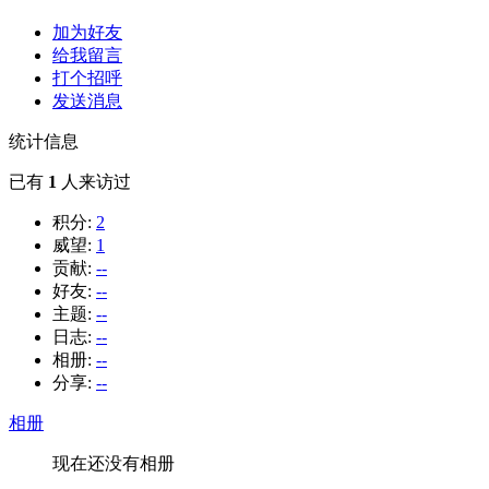
加为好友
给我留言
打个招呼
发送消息
统计信息
已有
1
人来访过
积分:
2
威望:
1
贡献:
--
好友:
--
主题:
--
日志:
--
相册:
--
分享:
--
相册
现在还没有相册