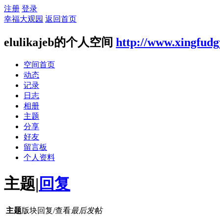
注册
登录
幸福大观园
返回首页
elulikajeb的个人空间
http://www.xingfud
空间首页
动态
记录
日志
相册
主题
分享
好友
留言板
个人资料
主题
|
回复
主题
版块
回复/查看
最后发帖