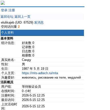
登录
注册
|
返回论坛
返回上一页
|
elulikajeb (UID: 87529)
发消息
空间访问量
2
个人资料
基本资料
统计信息:
好友数 0
记录数 0
日志数 0
相册数 0
真实姓名:
Санду
性别:
男
生日:
1987 年 5 月 19 日
个人主页:
https://mts-adtech.ru/mta
兴趣爱好:
живопись, рисование на теле, медалей
活跃概况
用户组:
等待验证会员
在线时间:
0 小时
注册时间:
2026-5-15 12:25
最后访问:
2026-5-15 12:25
上次活动时
2026-5-15 12:25
间: