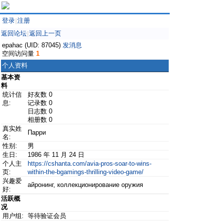
登录
注册
|
返回论坛
返回上一页
|
epahac (UID: 87045)
发消息
空间访问量
1
个人资料
基本资
料
统计信
好友数 0
息:
记录数 0
日志数 0
相册数 0
真实姓
Парри
名:
性别:
男
生日:
1986 年 11 月 24 日
个人主
https://cshanta.com/avia-pros-soar-to-wins-
页:
within-the-bgamings-thrilling-video-game/
兴趣爱
айронинг, коллекционирование оружия
好:
活跃概
况
用户组:
等待验证会员