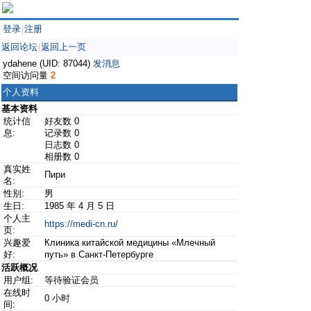
登录
注册
|
返回论坛
返回上一页
|
ydahene (UID: 87044)
发消息
空间访问量
2
个人资料
基本资料
统计信
好友数 0
息:
记录数 0
日志数 0
相册数 0
真实姓
Пири
名:
性别:
男
生日:
1985 年 4 月 5 日
个人主
https://medi-cn.ru/
页:
兴趣爱
Клиника китайской медицины «Млечный
好:
путь» в Санкт-Петербурге
活跃概况
用户组:
等待验证会员
在线时
0 小时
间: