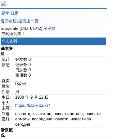
登录
注册
|
返回论坛
返回上一页
|
idawerate (UID: 87042)
发消息
空间访问量
1
个人资料
基本资
料
统计
好友数 0
信息:
记录数 0
日志数 0
相册数 0
真实
Горин
姓名:
性别:
男
生日:
1988 年 9 月 22 日
个人
https://kazlenta.kz/
主页:
兴趣
новости, казахстан, новости астаны, новости
爱好:
алматы, последние новости, новости за
сегодня
活跃概
况