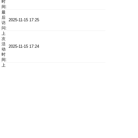
时
间:
最
后
2025-11-15 17:25
访
问:
上
次
活
2025-11-15 17:24
动
时
间:
上
次
发
0
表
时
间:
上
次
邮
0
件
通
知:
所
在
(GMT +08:00) 北京, 香港, 帕斯, 新加坡, 台北