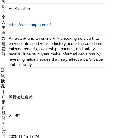
司:
职
VinScanPro
业:
个
人
https://vinscanpro.com/
主
页:
兴
VinScanPro is an online VIN-checking service that
趣
provides detailed vehicle history, including accidents,
爱
mileage records, ownership changes, and safety
好:
recalls. It helps buyers make informed decisions by
revealing hidden issues that may affect a car’s value
and reliability.
活
跃
概
况
用
户
等待验证会员
组:
在
线
0 小时
时
间:
注
册
2025-11-15 17:24