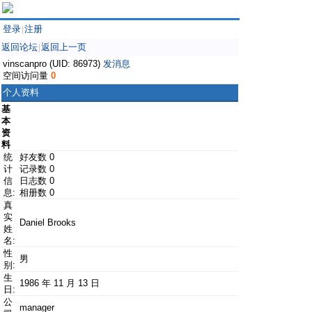
登录
注册
|
返回论坛
返回上一页
|
vinscanpro (UID: 86973)
发消息
空间访问量
0
个人资料
基
本
资
料
统
好友数 0
计
记录数 0
信
日志数 0
息:
相册数 0
真
实
Daniel Brooks
姓
名:
性
男
别:
生
1986 年 11 月 13 日
日:
公
manager