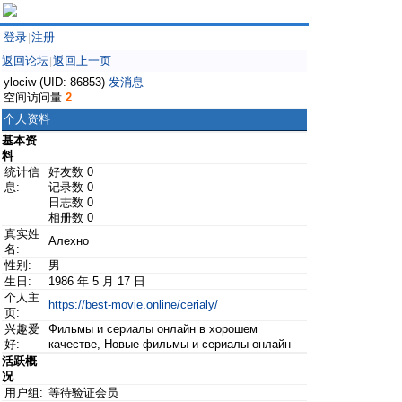
登录
注册
|
返回论坛
返回上一页
|
ylociw (UID: 86853)
发消息
空间访问量
2
个人资料
基本资
料
统计信
好友数 0
息:
记录数 0
日志数 0
相册数 0
真实姓
Алехно
名:
性别:
男
生日:
1986 年 5 月 17 日
个人主
https://best-movie.online/cerialy/
页:
兴趣爱
Фильмы и сериалы онлайн в хорошем
好:
качестве, Новые фильмы и сериалы онлайн
活跃概
况
用户组:
等待验证会员